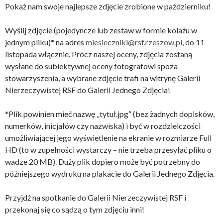
Pokaż nam swoje najlepsze zdjęcie zrobione w październiku!
Wyślij zdjęcie (pojedyncze lub zestaw w formie kolażu w
jednym pliku)* na adres
miesieczniki@rsf.rzeszow.pl
, do 11
listopada włącznie. Prócz naszej oceny, zdjęcia zostaną
wysłane do subiektywnej oceny fotografowi spoza
stowarzyszenia, a wybrane zdjęcie trafi na witrynę Galerii
Nierzeczywistej RSF do Galerii Jednego Zdjęcia!
*Plik powinien mieć nazwę „tytuł.jpg” (bez żadnych dopisków,
numerków, inicjałów czy nazwiska) i być w rozdzielczości
umożliwiającej jego wyświetlenie na ekranie w rozmiarze Full
HD (to w zupełności wystarczy – nie trzeba przesyłać pliku o
wadze 20 MB). Duży plik dopiero może być potrzebny do
późniejszego wydruku na plakacie do Galerii Jednego Zdjęcia.
Przyjdź na spotkanie do Galerii Nierzeczywistej RSF i
przekonaj się co sądzą o tym zdjęciu inni!