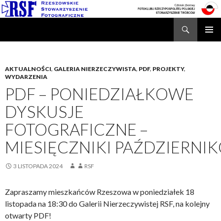
Search
Rzeszowskie Stowarzyszenie Fotograficzne
SKIP
TO
CONTENT
AKTUALNOŚCI
,
GALERIA NIERZECZYWISTA
,
PDF
,
PROJEKTY
,
WYDARZENIA
PDF – PONIEDZIAŁKOWE
DYSKUSJE
FOTOGRAFICZNE –
MIESIĘCZNIKI PAŹDZIERNI
3 LISTOPADA 2024
RSF
Zapraszamy mieszkańców Rzeszowa w poniedziałek 18
listopada na 18:30 do Galerii Nierzeczywistej RSF, na kolejny
otwarty PDF!