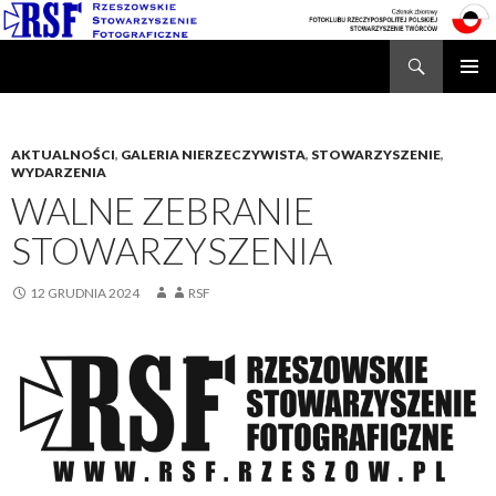
Search
Rzeszowskie Stowarzyszenie Fotograficzne
SKIP
TO
CONTENT
AKTUALNOŚCI
,
GALERIA NIERZECZYWISTA
,
STOWARZYSZENIE
,
WYDARZENIA
WALNE ZEBRANIE
STOWARZYSZENIA
12 GRUDNIA 2024
RSF