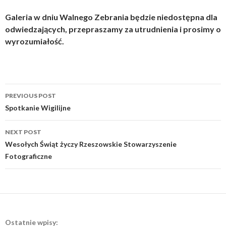
Galeria w dniu Walnego Zebrania będzie niedostępna dla
odwiedzających, przepraszamy za utrudnienia i prosimy o
wyrozumiałość.
Post
PREVIOUS POST
navigation
Spotkanie Wigilijne
NEXT POST
Wesołych Świąt życzy Rzeszowskie Stowarzyszenie
Fotograficzne
Ostatnie wpisy: