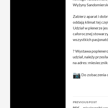
Wyżyny Sandomierską,
Zabierz aparat i dob
oddają klimat tej czę
Udział w plenerze je
całorocznej stowarzy
wszystkich pasjonató
? Wystawa poplenerow
udział, należy przes
na adres: miesiecznik
Do zobaczenia o
Post
PREVIOUS POST
PDF – miesięczniki w