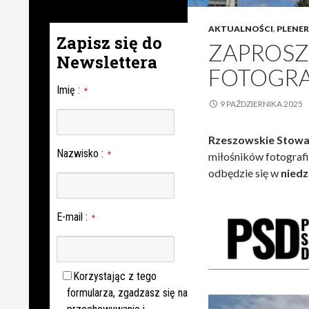
AKTUALNOŚCI
,
PLENER
Zapisz się do
ZAPROSZ
Newslettera
FOTOGRA
Imię
:
*
9 PAŹDZIERNIKA 2025
Rzeszowskie Stowar
Nazwisko
:
miłośników fotografi
*
odbędzie się w
niedz
E-mail
:
*
Korzystając z tego
formularza, zgadzasz się na