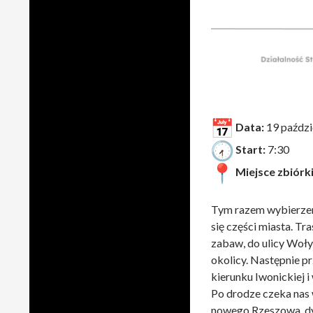
Data:
19 paździ
Start:
7:30
Miejsce zbiórki
Tym razem wybierzemy
się części miasta. Tr
zabaw, do ulicy Woły
okolicy. Następnie pr
kierunku Iwonickiej i
Po drodze czeka nas 
nowego Rzeszowa, dy