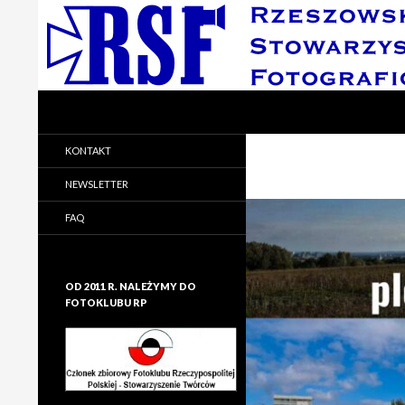
Search
Rzeszowskie Stowarzyszenie Fotograficzne
Rzeszowskie Stowarzyszenie
KONTAKT
Fotograficzne
NEWSLETTER
FAQ
OD 2011 R. NALEŻYMY DO
FOTOKLUBU RP