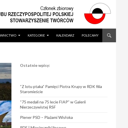
WNICTWO
KATEGORIE
KALENDARZ
POLECAMY
Ostatnie wpisy:
“Z lotu ptaka” Pamięci Piotra Krupy w RDK filia
Staromieście
“75 medali na 75 lecie FIAP” w Galerii
Nierzeczywistej RSF
Plener PSD – Plażami Wisłoka
PDF | Miesięczniki lipcowe