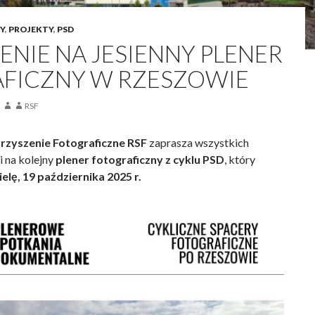
Y
,
PROJEKTY
,
PSD
ENIE NA JESIENNY PLENER
FICZNY W RZESZOWIE
RSF
zyszenie Fotograficzne RSF
zaprasza wszystkich
i na kolejny
plener fotograficzny z cyklu PSD
, który
ielę, 19 października 2025 r.