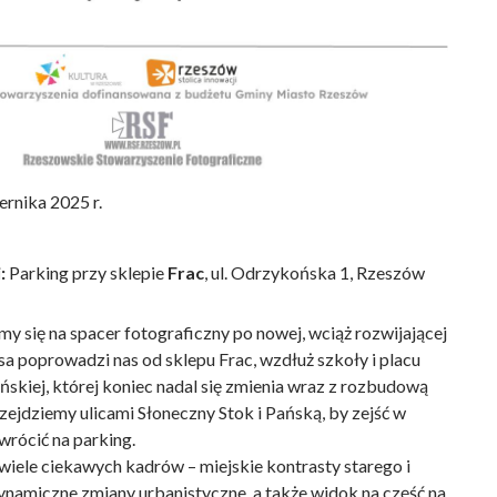
ernika 2025 r.
:
Parking przy sklepie
Frac
, ul. Odrzykońska 1, Rzeszów
 się na spacer fotograficzny po nowej, wciąż rozwijającej
asa poprowadzi nas od sklepu Frac, wzdłuż szkoły i placu
ńskiej, której koniec nadal się zmienia wraz z rozbudową
zejdziemy ulicami Słoneczny Stok i Pańską, by zejść w
 wrócić na parking.
wiele ciekawych kadrów – miejskie kontrasty starego i
namiczne zmiany urbanistyczne, a także widok na część na