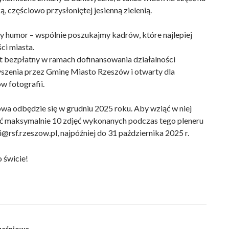
 częściowo przysłoniętej jesienną zielenią.
ry humor – wspólnie poszukajmy kadrów, które najlepiej
ści miasta.
st bezpłatny w ramach dofinansowania działalności
szenia przez Gminę Miasto Rzeszów i otwarty dla
w fotografii.
a odbędzie się w grudniu 2025 roku. Aby wziąć w niej
łać maksymalnie 10 zdjęć wykonanych podczas tego pleneru
i@rsf.rzeszow.pl, najpóźniej do 31 października 2025 r.
 świcie!
rześniowe