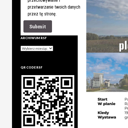
przechowywanie i
przetwarzanie twoich danych
przez tę stronę.
ARCHIWUM RSF
Archiwum
rsf
QR CODE RSF