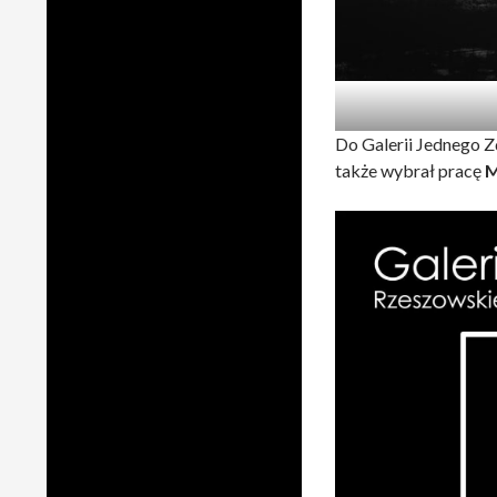
Do Galerii Jednego Z
także wybrał pracę
M