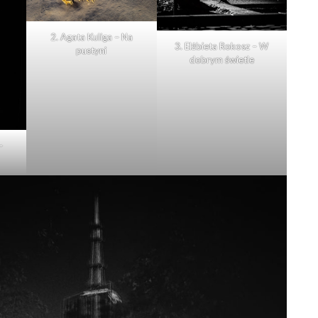
2. Agata Kuliga – Na
3. Elżbieta Rokosz – W
pustyni
dobrym świetle
–