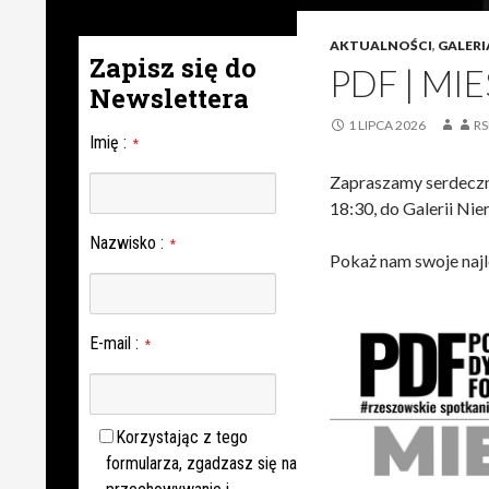
AKTUALNOŚCI
,
GALERI
Zapisz się do
PDF | M
Newslettera
1 LIPCA 2026
RS
Imię
:
*
Zapraszamy serdeczn
18:30, do Galerii Nie
Nazwisko
:
*
Pokaż nam swoje najl
E-mail
:
*
Korzystając z tego
formularza, zgadzasz się na