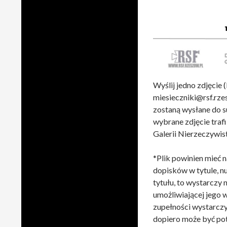
Wyślij jedno zdjęcie 
miesieczniki@rsf.rzes
zostaną wysłane do s
wybrane zdjęcie trafi
Galerii Nierzeczywist
*Plik powinien mieć 
dopisków w tytule, nu
tytułu, to wystarczy 
umożliwiającej jego 
zupełności wystarczy
dopiero może być pot