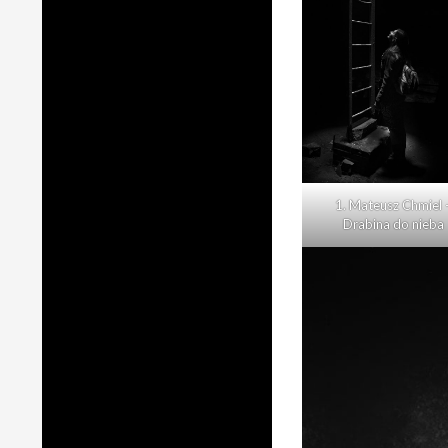
1. Mateusz Chmiel 
Drabina do nieba