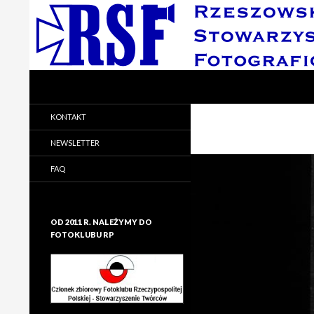
Search
Rzeszowskie Stowarzyszenie Fotograficzne
Rzeszowskie Stowarzyszenie
KONTAKT
Fotograficzne
NEWSLETTER
FAQ
OD 2011 R. NALEŻYMY DO
FOTOKLUBU RP