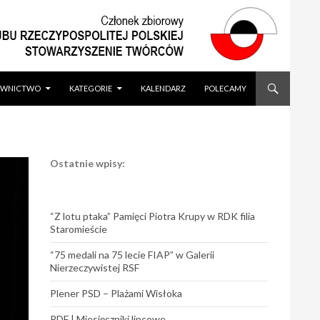
WNICTWO
KATEGORIE
KALENDARZ
POLECAMY
Ostatnie wpisy:
“Z lotu ptaka” Pamięci Piotra Krupy w RDK filia
Staromieście
“75 medali na 75 lecie FIAP” w Galerii
Nierzeczywistej RSF
Plener PSD – Plażami Wisłoka
PDF | Miesięczniki lipcowe