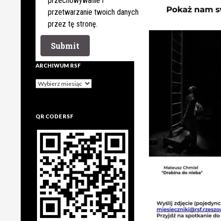
przechowywanie i
przetwarzanie twoich danych
przez tę stronę.
ARCHIWUM RSF
Archiwum
rsf
QR CODE RSF