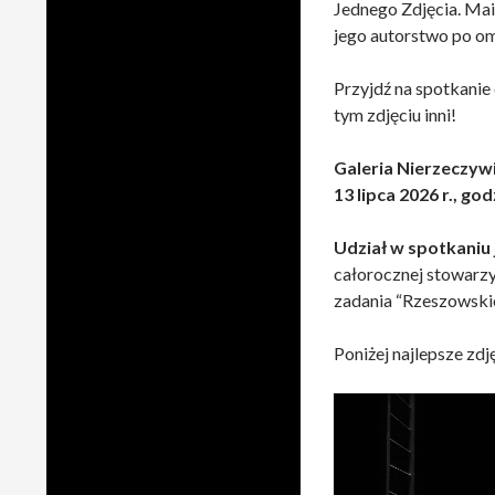
Jednego Zdjęcia. Mai
jego autorstwo po o
Przyjdź na spotkanie 
tym zdjęciu inni!
Galeria Nierzeczywis
13 lipca 2026 r., god
Udział w spotkaniu 
całorocznej stowarz
zadania “Rzeszowskie
Poniżej najlepsze zdj