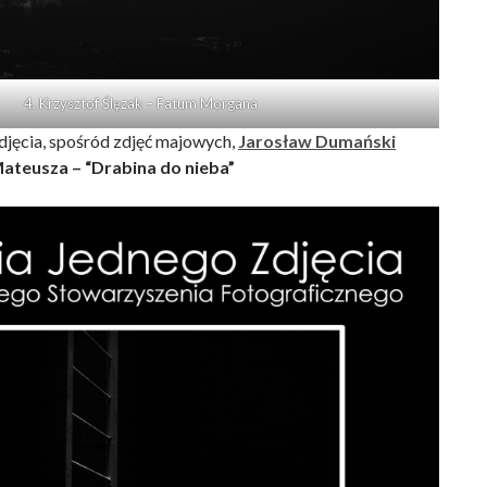
4. Krzysztof Ślęzak – Fatum Morgana
djęcia, spośród zdjęć majowych,
Jarosław Dumański
ateusza – “Drabina do nieba”