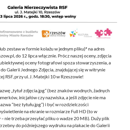
(lub zestaw w formie kolażu w jednym pliku)* na adres
zow.pl, do 12 lipca włącznie. Prócz naszej oceny, zdjęcia
ubiektywnej oceny fotografowi spoza stowarzyszenia, a
 do Galerii Jednego Zdjęcia, znajdującej się w witrynie
ej RSF, przy ul. J. Matejki 10 w Rzeszowie!
nazwę „tytuł zdjęcia.jpg” (bez znaków wodnych, żadnych
merków, inicjałów czy nazwiska, a jeśli zdjęcie nie ma
nazwa “bez tytułu.jpg”) i być w rozdzielczości
wyświetlenie na ekranie w rozmiarze Full HD (to w
 – nie trzeba przesyłać pliku o wadze 20 MB). Duży plik
rzebny do późniejszego wydruku na plakacie do Galerii