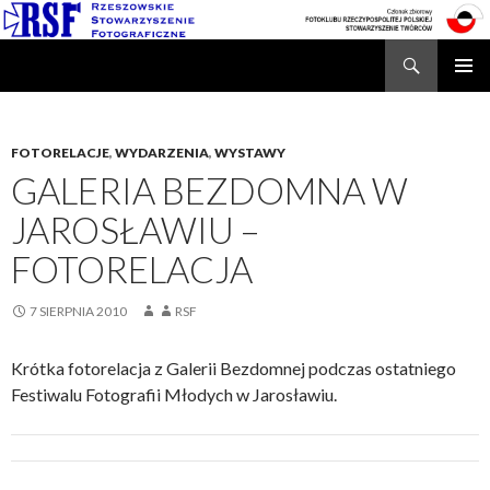
Search
Rzeszowskie Stowarzyszenie Fotograficzne
SKIP
TO
CONTENT
FOTORELACJE
,
WYDARZENIA
,
WYSTAWY
GALERIA BEZDOMNA W
JAROSŁAWIU –
FOTORELACJA
7 SIERPNIA 2010
RSF
Krótka fotorelacja z Galerii Bezdomnej podczas ostatniego
Festiwalu Fotografii Młodych w Jarosławiu.