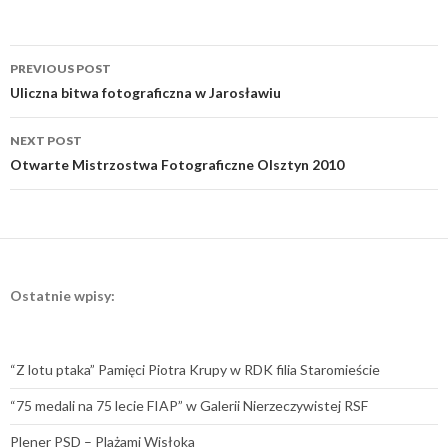
Post
PREVIOUS POST
navigation
Uliczna bitwa fotograficzna w Jarosławiu
NEXT POST
Otwarte Mistrzostwa Fotograficzne Olsztyn 2010
Ostatnie wpisy:
“Z lotu ptaka” Pamięci Piotra Krupy w RDK filia Staromieście
“75 medali na 75 lecie FIAP” w Galerii Nierzeczywistej RSF
Plener PSD – Plażami Wisłoka