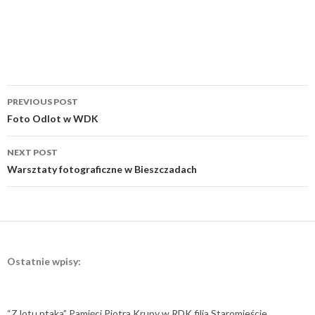
Post
PREVIOUS POST
navigation
Foto Odlot w WDK
NEXT POST
Warsztaty fotograficzne w Bieszczadach
Ostatnie wpisy:
“Z lotu ptaka” Pamięci Piotra Krupy w RDK filia Staromieście