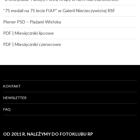
“75 medali na 75 lecie FIAP” w Galerii Nierzeczywistej RSF
Plener PSD – Plażami Wisłoka
PDF | Miesięczniki lipcowe
PDF | Miesięczniki czerwcowe
KONTAKT
NEWSLETTER
FAQ
OD 2011 R. NALEŻYMY DO FOTOKLUBU RP