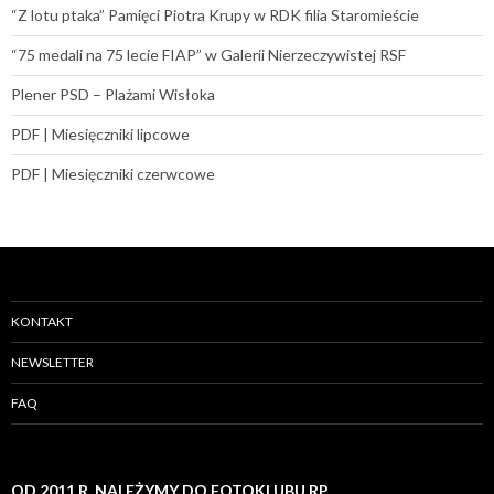
“Z lotu ptaka” Pamięci Piotra Krupy w RDK filia Staromieście
“75 medali na 75 lecie FIAP” w Galerii Nierzeczywistej RSF
Plener PSD – Plażami Wisłoka
PDF | Miesięczniki lipcowe
PDF | Miesięczniki czerwcowe
KONTAKT
NEWSLETTER
FAQ
OD 2011 R. NALEŻYMY DO FOTOKLUBU RP