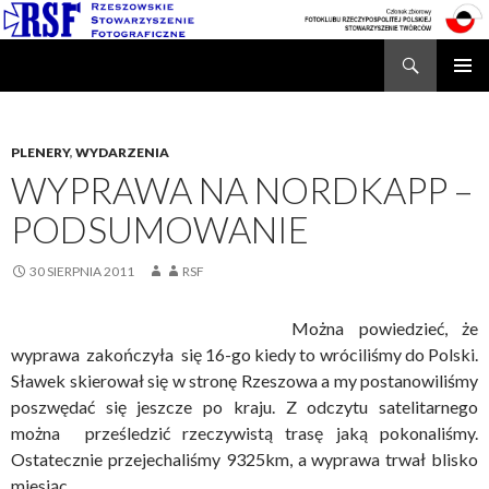
Search
Rzeszowskie Stowarzyszenie Fotograficzne
SKIP
TO
CONTENT
PLENERY
,
WYDARZENIA
WYPRAWA NA NORDKAPP –
PODSUMOWANIE
30 SIERPNIA 2011
RSF
Można powiedzieć, że
wyprawa zakończyła się 16-go kiedy to wróciliśmy do Polski.
Sławek skierował się w stronę Rzeszowa a my postanowiliśmy
poszwędać się jeszcze po kraju. Z odczytu satelitarnego
można prześledzić rzeczywistą trasę jaką pokonaliśmy.
Ostatecznie przejechaliśmy 9325km, a wyprawa trwał blisko
miesiąc.