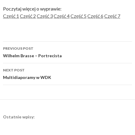
Poczytaj więcej o wyprawie:
Część 1
Część 2
Część 3
Część 4
Część 5
Część 6
Część 7
Post
PREVIOUS POST
navigation
Wilhelm Brasse – Portrecista
NEXT POST
Multidiaporamy w WDK
Ostatnie wpisy: