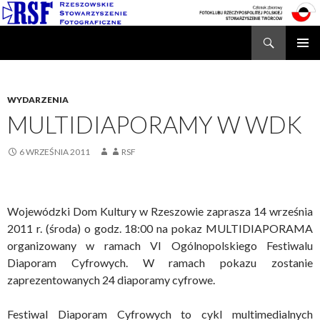
Search
Rzeszowskie Stowarzyszenie Fotograficzne
SKIP
TO
CONTENT
WYDARZENIA
MULTIDIAPORAMY W WDK
6 WRZEŚNIA 2011
RSF
Wojewódzki Dom Kultury w Rzeszowie zaprasza 14 września
2011 r. (środa) o godz. 18:00 na pokaz MULTIDIAPORAMA
organizowany w ramach VI Ogólnopolskiego Festiwalu
Diaporam Cyfrowych. W ramach pokazu zostanie
zaprezentowanych 24 diaporamy cyfrowe.
Festiwal Diaporam Cyfrowych to cykl multimedialnych