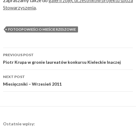
Zapraszamy także do
galerii zdjęć uczestników projektu spoza
Stowarzyszenia
.
FOTOOPOWIEŚCI O MIEŚCIE RZESZOWIE
Post
PREVIOUS POST
navigation
Piotr Krupa w gronie laureatów konkursu Kieleckie Inaczej
NEXT POST
Miesięczniki – Wrzesień 2011
Ostatnie wpisy: