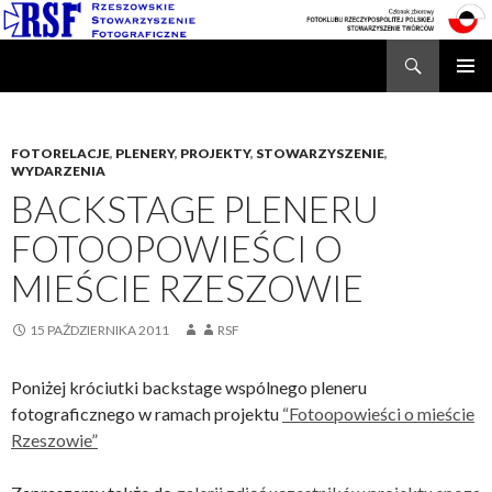
Search
Rzeszowskie Stowarzyszenie Fotograficzne
SKIP
TO
CONTENT
FOTORELACJE
,
PLENERY
,
PROJEKTY
,
STOWARZYSZENIE
,
WYDARZENIA
BACKSTAGE PLENERU
FOTOOPOWIEŚCI O
MIEŚCIE RZESZOWIE
15 PAŹDZIERNIKA 2011
RSF
Poniżej króciutki backstage wspólnego pleneru
fotograficznego w ramach projektu
“Fotoopowieści o mieście
Rzeszowie”