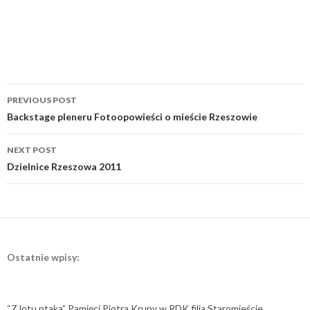
Post
PREVIOUS POST
navigation
Backstage pleneru Fotoopowieści o mieście Rzeszowie
NEXT POST
Dzielnice Rzeszowa 2011
Ostatnie wpisy:
“Z lotu ptaka” Pamięci Piotra Krupy w RDK filia Staromieście