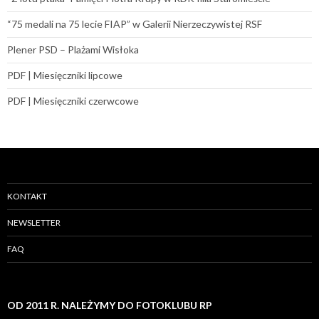
“75 medali na 75 lecie FIAP” w Galerii Nierzeczywistej RSF
Plener PSD – Plażami Wisłoka
PDF | Miesięczniki lipcowe
PDF | Miesięczniki czerwcowe
KONTAKT
NEWSLETTER
FAQ
OD 2011 R. NALEŻYMY DO FOTOKLUBU RP