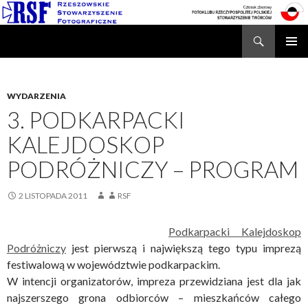
Search
Rzeszowskie Stowarzyszenie Fotograficzne
SKIP
TO
CONTENT
WYDARZENIA
3. PODKARPACKI
KALEJDOSKOP
PODRÓŻNICZY – PROGRAM
2 LISTOPADA 2011
RSF
Podkarpacki Kalejdoskop
Podróżniczy
jest pierwszą i największą tego typu imprezą
festiwalową w województwie podkarpackim.
W intencji organizatorów, impreza przewidziana jest dla jak
najszerszego grona odbiorców – mieszkańców całego