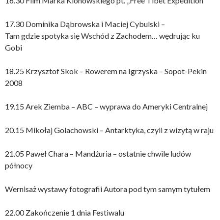
16.30 Film Marka Klonowskiego pt. „Free Tibet Expedition”
17.30 Dominika Dąbrowska i Maciej Cybulski –
Tam gdzie spotyka się Wschód z Zachodem… wędrując ku
Gobi
18.25 Krzysztof Skok – Rowerem na Igrzyska – Sopot-Pekin
2008
19.15 Arek Ziemba – ABC – wyprawa do Ameryki Centralnej
20.15 Mikołaj Golachowski – Antarktyka, czyli z wizytą w raju
21.05 Paweł Chara – Mandżuria – ostatnie chwile ludów
północy
Wernisaż wystawy fotografii Autora pod tym samym tytułem
22.00 Zakończenie 1 dnia Festiwalu