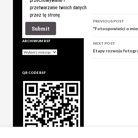
przechowywanie i
przetwarzanie twoich danych
przez tę stronę.
Post
PREVIOUS POST
navigation
"Fotoopowieści o mieś
ARCHIWUM RSF
NEXT POST
Etapy rozwoju fotogr
Archiwum
rsf
QR CODE RSF