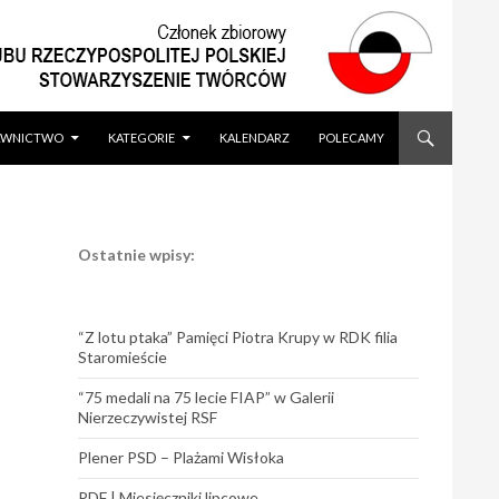
WNICTWO
KATEGORIE
KALENDARZ
POLECAMY
Ostatnie wpisy:
“Z lotu ptaka” Pamięci Piotra Krupy w RDK filia
Staromieście
“75 medali na 75 lecie FIAP” w Galerii
Nierzeczywistej RSF
Plener PSD – Plażami Wisłoka
PDF | Miesięczniki lipcowe