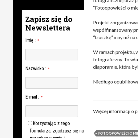
fotograficznej oraz 
“Fotoopowieści o mie
Zapisz się do
Projekt zorganizowa
Newslettera
współfinansowany pr
“troszkę” inny niż na
Imię
:
*
W ramach projektu, w
fotograficzny. To wł
diaporamie, która b
Nazwisko
:
*
Niedługo opublikowa
E-mail
:
*
Więcej informacji o p
Korzystając z tego
formularza, zgadzasz się na
FOTOOPOWIEŚCI O MIE