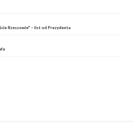
cie Rzeszowie" – list od Prezydenta
afa