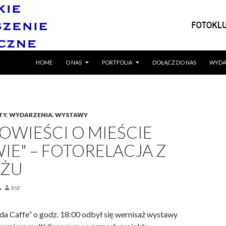
SKIP TO CONTENT
HOME
O NAS
PORTFOLIA
DOŁĄCZ DO NAS
WYDA
TY
,
WYDARZENIA
,
WYSTAWY
OWIEŚCI O MIEŚCIE
IE" – FOTORELACJA Z
AŻU
RSF
ada Caffe” o godz. 18:00 odbył się wernisaż wystawy