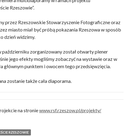
premiera multidiaporamy w ramach projektu
ście Rzeszowie”.
ny przez Rzeszowskie Stowarzyszenie Fotograficzne oraz
zez miasto miał być próbą pokazania Rzeszowa w sposób
 co dzień widzimy.
 październiku zorganizowany został otwarty plener
aśnie jego efekty mogliśmy zobaczyć na wystawie oraz w
yła głównym punktem i owocem tego przedsięwzięcia.
na zostanie także cała diaporama.
rojekcie na stronie
www.rsf.rzeszow.pl/projekty/
ŚCIE RZESZOWIE