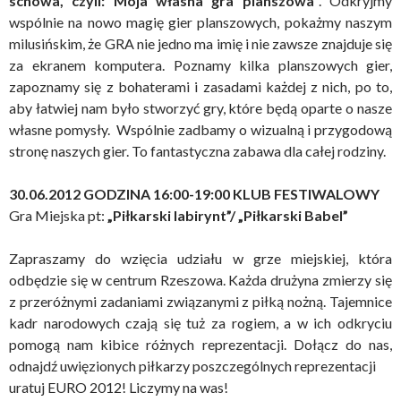
schowa, czyli: Moja własna gra planszowa”
.
Odkryjmy
wspólnie na nowo magię gier planszowych, pokażmy naszym
milusińskim, że GRA nie jedno ma imię i nie zawsze znajduje się
za ekranem komputera. Poznamy kilka planszowych gier,
zapoznamy się z bohaterami i zasadami każdej z nich, po to,
aby łatwiej nam było stworzyć gry, które będą oparte o nasze
własne pomysły. Wspólnie zadbamy o wizualną i przygodową
stronę naszych gier. To fantastyczna zabawa dla całej rodziny.
30.06.2012 GODZINA 16:00-19:00 KLUB FESTIWALOWY
Gra Miejska pt:
„Piłkarski labirynt”/ „Piłkarski Babel”
Zapraszamy do wzięcia udziału w grze miejskiej, która
odbędzie się w centrum Rzeszowa. Każda drużyna zmierzy się
z przeróżnymi zadaniami związanymi z piłką nożną. Tajemnice
kadr narodowych czają się tuż za rogiem, a w ich odkryciu
pomogą nam kibice różnych reprezentacji. Dołącz do nas,
odnajdź uwięzionych piłkarzy poszczególnych reprezentacji
uratuj EURO 2012! Liczymy na was!