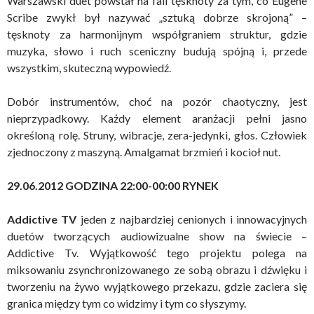
Warszawski duet powstał na fali tęsknoty za tym, co Eugene
Scribe zwykł był nazywać „sztuką dobrze skrojoną” –
tęsknoty za harmonijnym współgraniem struktur, gdzie
muzyka, słowo i ruch sceniczny budują spójną i, przede
wszystkim, skuteczną wypowiedź.
Dobór instrumentów, choć na pozór chaotyczny, jest
nieprzypadkowy. Każdy element aranżacji pełni jasno
określoną rolę. Struny, wibracje, zera-jedynki, głos. Człowiek
zjednoczony z maszyną. Amalgamat brzmień i kocioł nut.
29.06.2012 GODZINA 22:00-00:00
RYNEK
Addictive TV
jeden z najbardziej cenionych i innowacyjnych
duetów tworzących audiowizualne show na świecie –
Addictive Tv. Wyjątkowość tego projektu polega na
miksowaniu zsynchronizowanego ze sobą obrazu i dźwięku i
tworzeniu na żywo wyjątkowego przekazu, gdzie zaciera się
granica między tym co widzimy i tym co słyszymy.