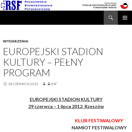
Search
Rzeszowskie Stowarzyszenie Fotograficzne
SKIP
TO
CONTENT
WYDARZENIA
EUROPEJSKI STADION
KULTURY – PEŁNY
PROGRAM
18 CZERWCA 2012
RSF
EUROPEJSKI STADION KULTURY
29 czerwca – 1 lipca 2012, Rzeszów
KLUB FESTIWALOWY
NAMIOT FESTIWALOWY