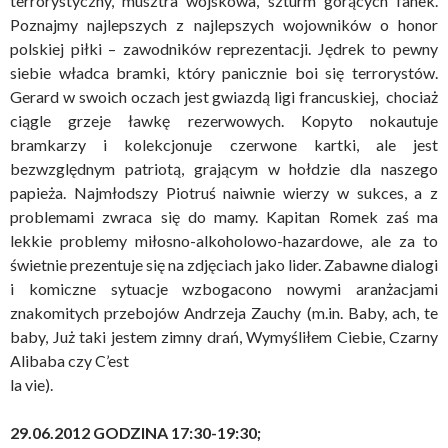
terrorystyczny, musztra wojskowa, szturm gorących fanek.
Poznajmy najlepszych z najlepszych wojowników o honor
polskiej piłki – zawodników reprezentacji. Jędrek to pewny
siebie władca bramki, który panicznie boi się terrorystów.
Gerard w swoich oczach jest gwiazdą ligi francuskiej, chociaż
ciągle grzeje ławkę rezerwowych. Kopyto nokautuje
bramkarzy i kolekcjonuje czerwone kartki, ale jest
bezwzględnym patriotą, grającym w hołdzie dla naszego
papieża. Najmłodszy Piotruś naiwnie wierzy w sukces, a z
problemami zwraca się do mamy. Kapitan Romek zaś ma
lekkie problemy miłosno-alkoholowo-hazardowe, ale za to
świetnie prezentuje się na zdjęciach jako lider. Zabawne dialogi
i komiczne sytuacje wzbogacono nowymi aranżacjami
znakomitych przebojów Andrzeja Zauchy (m.in. Baby, ach, te
baby, Już taki jestem zimny drań, Wymyśliłem Ciebie, Czarny
Alibaba czy C’est
la vie).
29.06.2012 GODZINA 17:30-19:30;