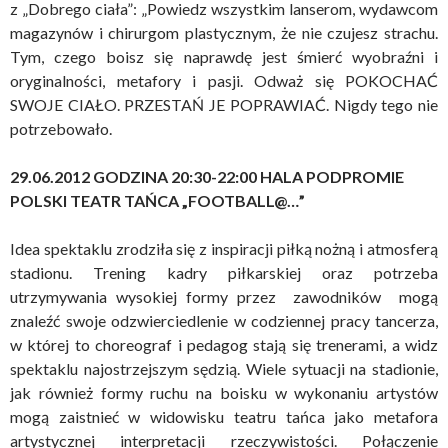
z „Dobrego ciała”: „Powiedz wszystkim lanserom, wydawcom
magazynów i chirurgom plastycznym, że nie czujesz strachu.
Tym, czego boisz się naprawdę jest śmierć wyobraźni i
oryginalności, metafory i pasji. Odważ się POKOCHAĆ
SWOJE CIAŁO. PRZESTAŃ JE POPRAWIAĆ. Nigdy tego nie
potrzebowało.
29.06.2012 GODZINA 20:30-22:00 HALA PODPROMIE
POLSKI TEATR TAŃCA „
FOOTBALL@…”
Idea spektaklu zrodziła się z inspiracji piłką nożną i atmosferą
stadionu. Trening kadry piłkarskiej oraz potrzeba
utrzymywania wysokiej formy przez zawodników mogą
znaleźć swoje odzwierciedlenie w codziennej pracy tancerza,
w której to choreograf i pedagog stają się trenerami, a widz
spektaklu najostrzejszym sędzią. Wiele sytuacji na stadionie,
jak również formy ruchu na boisku w wykonaniu artystów
mogą zaistnieć w widowisku teatru tańca jako metafora
artystycznej interpretacji rzeczywistości. Połączenie