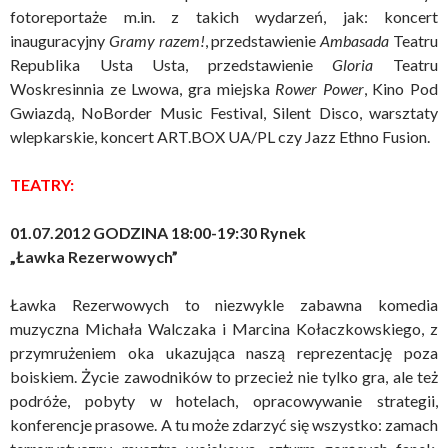
fotoreportaże m.in. z takich wydarzeń, jak: koncert
inauguracyjny
Gramy razem!
, przedstawienie
Ambasada
Teatru
Republika Usta Usta, przedstawienie
Gloria
Teatru
Woskresinnia ze Lwowa, gra miejska
Rower Power
, Kino Pod
Gwiazdą, NoBorder Music Festival, Silent Disco, warsztaty
wlepkarskie, koncert ART.BOX UA/PL czy Jazz Ethno Fusion.
TEATRY:
01.07.2012 GODZINA 18:00-19:30 Rynek
„Ławka Rezerwowych”
Ławka Rezerwowych to niezwykle zabawna komedia
muzyczna Michała Walczaka i Marcina Kołaczkowskiego, z
przymrużeniem oka ukazująca naszą reprezentację poza
boiskiem. Życie zawodników to przecież nie tylko gra, ale też
podróże, pobyty w hotelach, opracowywanie strategii,
konferencje prasowe. A tu może zdarzyć się wszystko: zamach