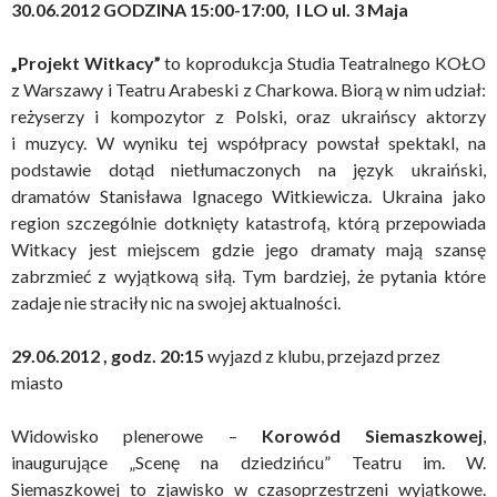
30.06.2012 GODZINA 15:00-17:00, I LO ul. 3 Maja
„Projekt Witkacy”
to koprodukcja Studia Teatralnego KOŁO
z Warszawy i Teatru Arabeski z Charkowa. Biorą w nim udział:
reżyserzy i kompozytor z Polski, oraz ukraińscy aktorzy
i muzycy. W wyniku tej współpracy powstał spektakl, na
podstawie dotąd nietłumaczonych na język ukraiński,
dramatów Stanisława Ignacego Witkiewicza. Ukraina jako
region szczególnie dotknięty katastrofą, którą przepowiada
Witkacy jest miejscem gdzie jego dramaty mają szansę
zabrzmieć z wyjątkową siłą. Tym bardziej, że pytania które
zadaje nie straciły nic na swojej aktualności.
29.06.2012 , godz. 20:15
wyjazd z klubu, przejazd przez
miasto
Widowisko plenerowe –
Korowód Siemaszkowej
,
inaugurujące „Scenę na dziedzińcu” Teatru im. W.
Siemaszkowej to zjawisko w czasoprzestrzeni wyjątkowe.