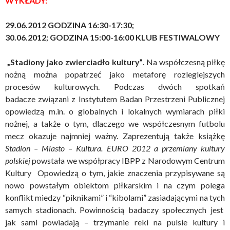
WYKŁADY:
29.06.2012 GODZINA 16:30-17:30;
30.06.2012; GODZINA 15:00-16:00 KLUB FESTIWALOWY
„Stadiony jako zwierciadło kultury”
. Na współczesną piłkę
nożną można popatrzeć jako metaforę rozleglejszych
procesów kulturowych. Podczas dwóch spotkań
badacze związani z Instytutem Badan Przestrzeni Publicznej
opowiedzą m.in. o globalnych i lokalnych wymiarach piłki
nożnej, a także o tym, dlaczego we współczesnym futbolu
mecz okazuje najmniej ważny. Zaprezentują także książkę
Stadion – Miasto – Kultura. EURO 2012 a przemiany kultury
polskiej
powstała we współpracy IBPP z Narodowym Centrum
Kultury Opowiedzą o tym, jakie znaczenia przypisywane są
nowo powstałym obiektom piłkarskim i na czym polega
konflikt miedzy “piknikami” i “kibolami” zasiadającymi na tych
samych stadionach. Powinnością badaczy społecznych jest
jak sami powiadają – trzymanie reki na pulsie kultury i