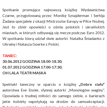
Spotkanie promujące najnowszą książkę Wydawnictwa
Czarne, przygotowaną przez Monikę Sznajderman i Serhija
Żadana specjalnie z okazji Mistrzostw Europy w Piłce Nożnej.
Jest to zbiór opowieści o ośmiu polskich i ukraińskich
miastach, w których odbywają się mecze podczas Euro 2012.
W spotkaniu biorą udział dwie autorki: Natalka Śniadanko z
Ukrainy i Natasza Goerke z Polski.
TANIEC:
30.06.2012 GODZINA 18.00-18.30;
01.07.2012 GODZINA 17:00-17:30;
OH LALA TEATR MASKA
Spektakl taneczny w oparciu o książkę
„Dobre ciało”
autorstwa Eve Ensler, słynnej autorki „Monologów waginy”.
Opowiada o trudnej miłości do samego siebie, o barierach
jakie kobiety napotykają na drodze do samoakceptacji.