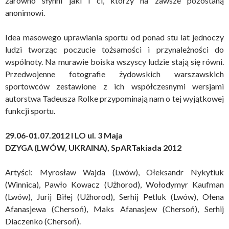
zarówno słynni jaki i ci, którzy na zawsze pozostaną
anonimowi.
Idea masowego uprawiania sportu od ponad stu lat jednoczy
ludzi tworząc poczucie tożsamości i przynależności do
wspólnoty. Na murawie boiska wszyscy ludzie stają się równi.
Przedwojenne fotografie żydowskich warszawskich
sportowców zestawione z ich współczesnymi wersjami
autorstwa Tadeusza Rolke przypominają nam o tej wyjątkowej
funkcji sportu.
29.06-01.07.2012 I LO ul. 3 Maja
DZYGA (LWÓW, UKRAINA),
SpARTakiada 2012
Artyści: Myrosław Wajda (Lwów), Ołeksandr Nykytiuk
(Winnica), Pawło Kowacz
(Użhorod), Wołodymyr Kaufman
(Lwów), Jurij Biłej (Użhorod), Serhij Petluk (Lwów), Ołena
Afanasjewa (Chersoń), Maks Afanasjew (Chersoń), Serhij
Diaczenko (Chersoń).