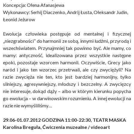
Koncepcja: Ołena Afanasjewa
Wykonawcy: Serhij Diaczenko, Andrij Łusta, Ołeksandr Judin,
Łeonid Jeżurow
Ewolucja człowieka postępuje od mentalnej i fizycznej
„niezgrabności” do harmonii ze sobą, innymi ludźmi, przyrodą i
wszechświatem. Przynajmniej tak powinno być. Ale mamy, co
mamy: antyczność, idealizowana przez wszystkie następne
epoki, pozostaje wzorcem harmonii. Oczywiście, Grecy jako
naród i jako ten wzorzec przetrwali, ale czy zwyciężyli? Na
razie zwycięża nie ten, kto jest bardziej harmonijny, tylko
silniejszy, agresywniejszy, młodszy i bezczelny. A zwycięzcy
nie interesuje, dokąd dąży – albo w którym kierunku popycha
go ewolucja – w darwinowskim rozumieniu. A innej ewolucji na
razie nie wymyśliliśmy…
29.06-01.07.2012 GODZINA 11:00-22:30, TEATR MASKA
Karolina Breguła, Ćwiczenia muzealne / videoart