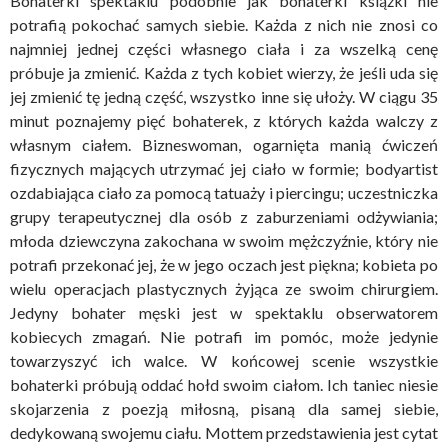
Bohaterki spektaklu podobnie jak bohaterki książki nie
potrafią pokochać samych siebie. Każda z nich nie znosi co
najmniej jednej części własnego ciała i za wszelką cenę
próbuje ja zmienić. Każda z tych kobiet wierzy, że jeśli uda się
jej zmienić tę jedną część, wszystko inne się ułoży. W ciągu 35
minut poznajemy pięć bohaterek, z których każda walczy z
własnym ciałem. Bizneswoman, ogarnięta manią ćwiczeń
fizycznych mających utrzymać jej ciało w formie; bodyartist
ozdabiająca ciało za pomocą tatuaży i piercingu; uczestniczka
grupy terapeutycznej dla osób z zaburzeniami odżywiania;
młoda dziewczyna zakochana w swoim mężczyźnie, który nie
potrafi przekonać jej, że w jego oczach jest piękna; kobieta po
wielu operacjach plastycznych żyjąca ze swoim chirurgiem.
Jedyny bohater męski jest w spektaklu obserwatorem
kobiecych zmagań. Nie potrafi im pomóc, może jedynie
towarzyszyć ich walce. W końcowej scenie wszystkie
bohaterki próbują oddać hołd swoim ciałom. Ich taniec niesie
skojarzenia z poezją miłosną, pisaną dla samej siebie,
dedykowaną swojemu ciału. Mottem przedstawienia jest cytat