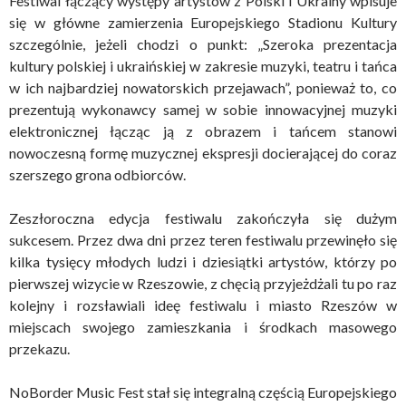
Festiwal łączący występy artystów z Polski i Ukrainy wpisuje
się w główne zamierzenia Europejskiego Stadionu Kultury
szczególnie, jeżeli chodzi o punkt: „Szeroka prezentacja
kultury polskiej i ukraińskiej w zakresie muzyki, teatru i tańca
w ich najbardziej nowatorskich przejawach”, ponieważ to, co
prezentują wykonawcy samej w sobie innowacyjnej muzyki
elektronicznej łącząc ją z obrazem i tańcem stanowi
nowoczesną formę muzycznej ekspresji docierającej do coraz
szerszego grona odbiorców.
Zeszłoroczna edycja festiwalu zakończyła się dużym
sukcesem. Przez dwa dni przez teren festiwalu przewinęło się
kilka tysięcy młodych ludzi i dziesiątki artystów, którzy po
pierwszej wizycie w Rzeszowie, z chęcią przyjeżdżali tu po raz
kolejny i rozsławiali ideę festiwalu i miasto Rzeszów w
miejscach swojego zamieszkania i środkach masowego
przekazu.
NoBorder Music Fest stał się integralną częścią Europejskiego