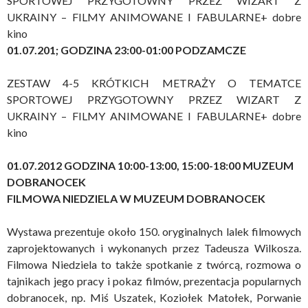
SPORTOWEJ PRZYGOTOWNY PRZEZ WIZART Z
UKRAINY – FILMY ANIMOWANE I FABULARNE+ dobre
kino
01.07.201; GODZINA 23:00-01:00 PODZAMCZE
ZESTAW 4-5 KRÓTKICH METRAŻY O TEMATCE
SPORTOWEJ PRZYGOTOWNY PRZEZ WIZART Z
UKRAINY – FILMY ANIMOWANE I FABULARNE+ dobre
kino
01.07.2012 GODZINA
10:00-13:00,
15:00-18:00 MUZEUM
DOBRANOCEK
FILMOWA NIEDZIELA W MUZEUM DOBRANOCEK
Wystawa prezentuje około 150. oryginalnych lalek filmowych
zaprojektowanych i wykonanych przez Tadeusza Wilkosza.
Filmowa Niedziela to także spotkanie z twórcą, rozmowa o
tajnikach jego pracy i pokaz filmów, prezentacja popularnych
dobranocek, np. Miś Uszatek, Koziołek Matołek, Porwanie