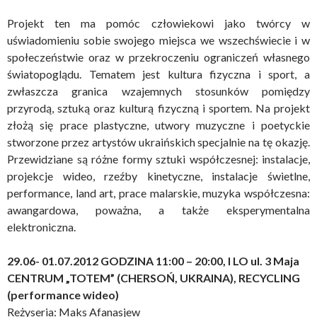
Projekt ten ma pomóc człowiekowi jako twórcy w
uświadomieniu sobie swojego miejsca we wszechświecie i w
społeczeństwie oraz w przekroczeniu ograniczeń własnego
światopoglądu. Tematem jest kultura fizyczna i sport, a
zwłaszcza granica wzajemnych stosunków pomiędzy
przyrodą, sztuką oraz kulturą fizyczną i sportem. Na projekt
złożą się prace plastyczne, utwory muzyczne i poetyckie
stworzone przez artystów ukraińskich specjalnie na tę okazję.
Przewidziane są różne formy sztuki współczesnej: instalacje,
projekcje wideo, rzeźby kinetyczne, instalacje świetlne,
performance, land art, prace malarskie, muzyka współczesna:
awangardowa, poważna, a także eksperymentalna
elektroniczna.
29.06- 01.07.2012 GODZINA 11:00 – 20:00, I LO ul. 3 Maja
CENTRUM „TOTEM” (CHERSOŃ, UKRAINA),
RECYCLING
(performance wideo)
Reżyseria: Maks Afanasjew