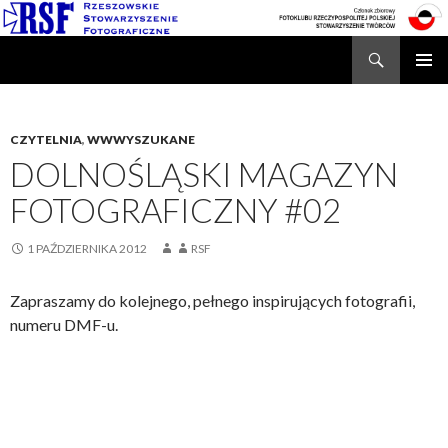
Search
Rzeszowskie Stowarzyszenie Fotograficzne
SKIP
TO
CONTENT
CZYTELNIA
,
WWWYSZUKANE
DOLNOŚLĄSKI MAGAZYN
FOTOGRAFICZNY #02
1 PAŹDZIERNIKA 2012
RSF
Zapraszamy do kolejnego, pełnego inspirujących fotografii,
numeru DMF-u.