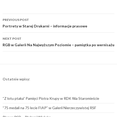
Post
PREVIOUS POST
navigation
Portrety w Starej Drukarni – informacje prasowe
NEXT POST
RGB w Galerii Na Najwyższym Poziomie – pamiątka po wernisażu
Ostatnie wpisy:
“Z lotu ptaka” Pamięci Piotra Krupy w RDK filia Staromieście
“75 medali na 75 lecie FIAP” w Galerii Nierzeczywistej RSF