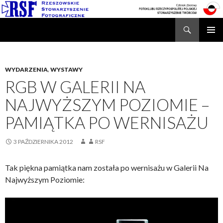
Search
Rzeszowskie Stowarzyszenie Fotograficzne
SKIP
TO
CONTENT
WYDARZENIA
,
WYSTAWY
RGB W GALERII NA
NAJWYŻSZYM POZIOMIE –
PAMIĄTKA PO WERNISAŻU
3 PAŹDZIERNIKA 2012
RSF
Tak piękna pamiątka nam została po wernisażu w Galerii Na
Najwyższym Poziomie: