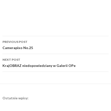
Post
PREVIOUS POST
navigation
Camerapixo No.25
NEXT POST
KrajOBRAZ niedopowiedziany w Galerii OPe
Ostatnie wpisy: