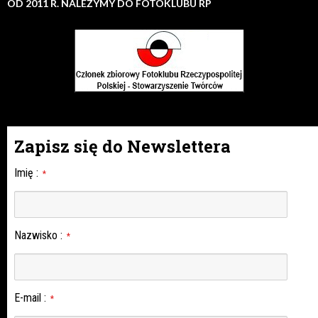
OD 2011 R. NALEŻYMY DO FOTOKLUBU RP
Zapisz się do Newslettera
Imię
:
*
Nazwisko
:
*
E-mail
:
*