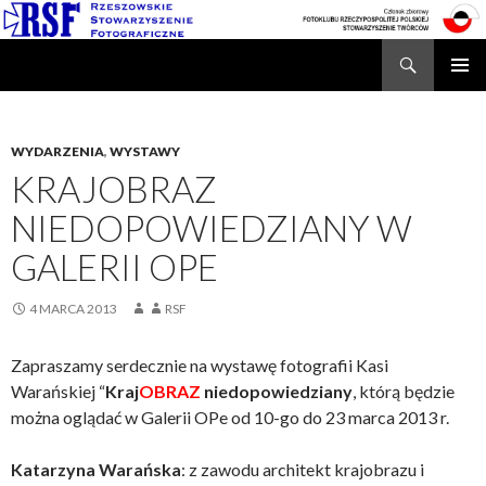
Search
Rzeszowskie Stowarzyszenie Fotograficzne
SKIP
TO
CONTENT
WYDARZENIA
,
WYSTAWY
KRAJOBRAZ
NIEDOPOWIEDZIANY W
GALERII OPE
4 MARCA 2013
RSF
Zapraszamy serdecznie na wystawę fotografii Kasi
Warańskiej “
Kraj
OBRAZ
niedopowiedziany
, którą będzie
można oglądać w Galerii OPe od 10-go do 23 marca 2013 r.
Katarzyna Warańska
: z zawodu architekt krajobrazu i