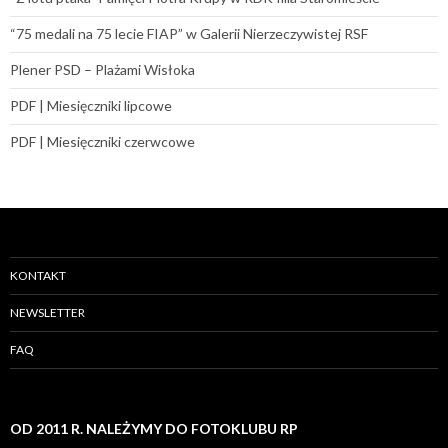
“75 medali na 75 lecie FIAP” w Galerii Nierzeczywistej RSF
Plener PSD – Plażami Wisłoka
PDF | Miesięczniki lipcowe
PDF | Miesięczniki czerwcowe
KONTAKT
NEWSLETTER
FAQ
OD 2011 R. NALEŻYMY DO FOTOKLUBU RP