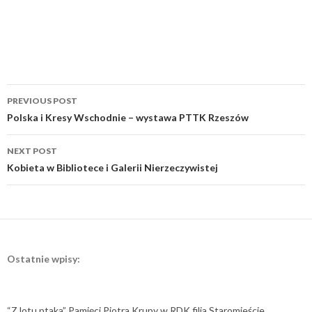
Post
PREVIOUS POST
navigation
Polska i Kresy Wschodnie – wystawa PTTK Rzeszów
NEXT POST
Kobieta w Bibliotece i Galerii Nierzeczywistej
Ostatnie wpisy:
“Z lotu ptaka” Pamięci Piotra Krupy w RDK filia Staromieście