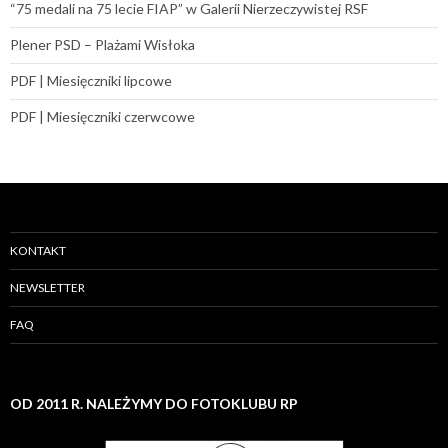
“75 medali na 75 lecie FIAP” w Galerii Nierzeczywistej RSF
Plener PSD – Plażami Wisłoka
PDF | Miesięczniki lipcowe
PDF | Miesięczniki czerwcowe
KONTAKT
NEWSLETTER
FAQ
OD 2011 R. NALEŻYMY DO FOTOKLUBU RP