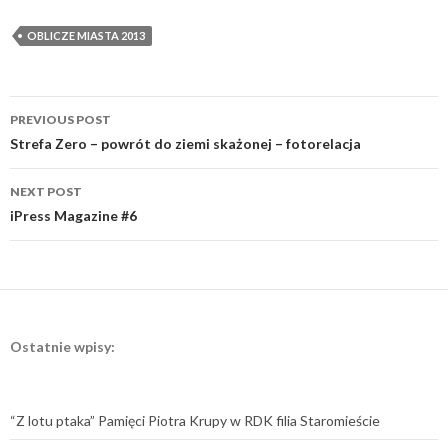
OBLICZE MIASTA 2013
Post
PREVIOUS POST
navigation
Strefa Zero – powrót do ziemi skażonej – fotorelacja
NEXT POST
iPress Magazine #6
Ostatnie wpisy:
“Z lotu ptaka” Pamięci Piotra Krupy w RDK filia Staromieście