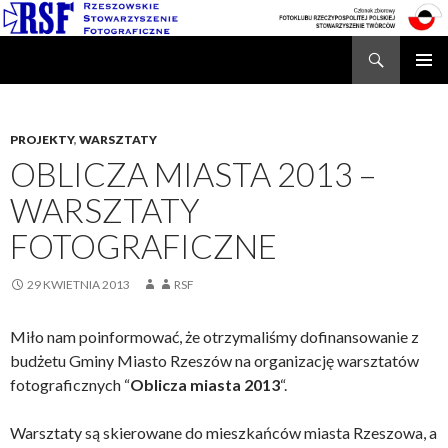
Search
Rzeszowskie Stowarzyszenie Fotograficzne
SKIP
TO
CONTENT
PROJEKTY
,
WARSZTATY
OBLICZA MIASTA 2013 –
WARSZTATY
FOTOGRAFICZNE
29 KWIETNIA 2013
RSF
Miło nam poinformować, że otrzymaliśmy dofinansowanie z
budżetu Gminy Miasto Rzeszów na organizację warsztatów
fotograficznych “
Oblicza miasta 2013
“.
Warsztaty są skierowane do mieszkańców miasta Rzeszowa, a