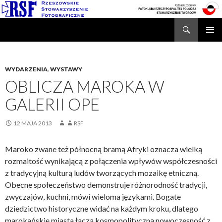
Search
Rzeszowskie Stowarzyszenie Fotograficzne
SKIP
TO
CONTENT
WYDARZENIA
,
WYSTAWY
OBLICZA MAROKA W
GALERII OPE
12 MAJA 2013
RSF
Maroko zwane też północną bramą Afryki oznacza wielką
rozmaitość wynikającą z połączenia wpływów współczesności
z tradycyjną kulturą ludów tworzących mozaikę etniczną.
Obecne społeczeństwo demonstruje różnorodność tradycji,
zwyczajów, kuchni, mówi wieloma językami. Bogate
dziedzictwo historyczne widać na każdym kroku, dlatego
marokańskie miasta łączą kosmopolityczną nowoczesność z