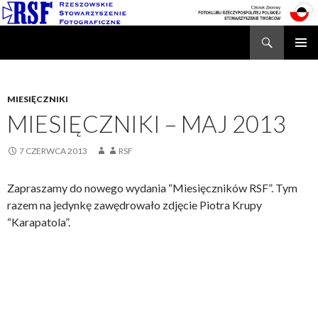
Search
Rzeszowskie Stowarzyszenie Fotograficzne
SKIP
TO
CONTENT
MIESIĘCZNIKI
MIESIĘCZNIKI – MAJ 2013
7 CZERWCA 2013
RSF
Zapraszamy do nowego wydania “Miesięczników RSF”. Tym
razem na jedynkę zawędrowało zdjęcie Piotra Krupy
“Karapatola”.