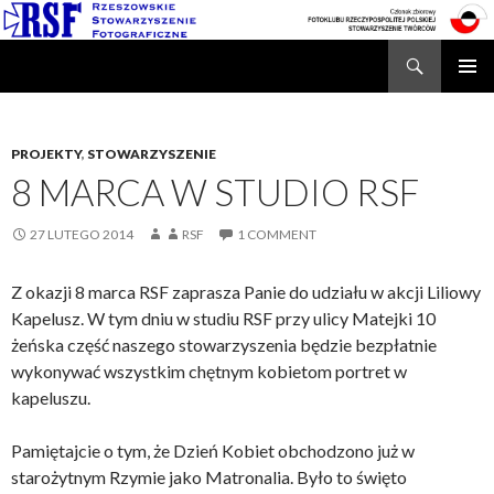
Search
Rzeszowskie Stowarzyszenie Fotograficzne
SKIP
TO
CONTENT
PROJEKTY
,
STOWARZYSZENIE
8 MARCA W STUDIO RSF
27 LUTEGO 2014
RSF
1 COMMENT
Z okazji 8 marca RSF zaprasza Panie do udziału w akcji Liliowy
Kapelusz. W tym dniu w studiu RSF przy ulicy Matejki 10
żeńska część naszego stowarzyszenia będzie bezpłatnie
wykonywać wszystkim chętnym kobietom portret w
kapeluszu.
Pamiętajcie o tym, że Dzień Kobiet obchodzono już w
starożytnym Rzymie jako Matronalia. Było to święto