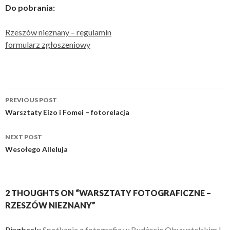
Do pobrania:
Rzeszów nieznany – regulamin
formularz zgłoszeniowy
Post
PREVIOUS POST
navigation
Warsztaty Eizo i Fomei – fotorelacja
NEXT POST
Wesołego Alleluja
2 THOUGHTS ON “WARSZTATY FOTOGRAFICZNE –
RZESZÓW NIEZNANY”
Pingback:
Spotkania z fotografią w Budżecie Obywatelskim |