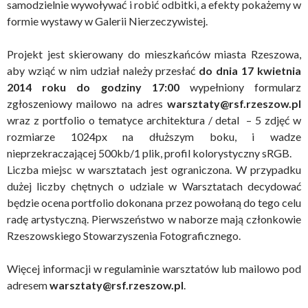
samodzielnie wywoływać i robić odbitki, a efekty pokażemy w
formie wystawy w Galerii Nierzeczywistej.
Projekt jest skierowany do mieszkańców miasta Rzeszowa,
aby wziąć w nim udział należy przesłać
do dnia 17 kwietnia
2014 roku do godziny 17:00
wypełniony formularz
zgłoszeniowy mailowo na adres
warsztaty@rsf.rzeszow.pl
wraz z portfolio o tematyce architektura / detal – 5 zdjęć w
rozmiarze 1024px na dłuższym boku, i wadze
nieprzekraczającej 500kb/1 plik, profil kolorystyczny sRGB.
Liczba miejsc w warsztatach jest ograniczona. W przypadku
dużej liczby chętnych o udziale w Warsztatach decydować
będzie ocena portfolio dokonana przez powołaną do tego celu
radę artystyczną. Pierwszeństwo w naborze mają członkowie
Rzeszowskiego Stowarzyszenia Fotograficznego.
Więcej informacji w regulaminie warsztatów lub mailowo pod
adresem
warsztaty@rsf.rzeszow.pl
.