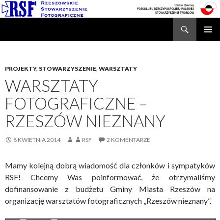
Search
Rzeszowskie Stowarzyszenie Fotograficzne
SKIP
TO
CONTENT
PROJEKTY
,
STOWARZYSZENIE
,
WARSZTATY
WARSZTATY
FOTOGRAFICZNE –
RZESZÓW NIEZNANY
8 KWIETNIA 2014
RSF
2 KOMENTARZE
Mamy kolejną dobrą wiadomość dla członków i sympatyków
RSF! Chcemy Was poinformować, że otrzymaliśmy
dofinansowanie z budżetu Gminy Miasta Rzeszów na
organizację warsztatów fotograficznych „Rzeszów nieznany”.