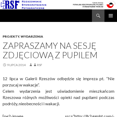
Search
Rzeszowskie Stowarzyszenie Fotograficzne
SKIP
TO
CONTENT
PROJEKTY
,
WYDARZENIA
ZAPRASZAMY NA SESJĘ
ZDJĘCIOWĄ Z PUPILEM
9 LIPCA 2014
RSF
12 lipca w Galerii Rzeszów odbędzie się impreza pt. “Nie
porzucaj w wakacje”.
Celem wydarzenia jest uświadomienie mieszkańcom
Rzeszowa różnych możliwości opieki nad pupilami podczas
podróży, nieobecności i wakacji.
[pe2-image src=”http://lh3.ggpht.com/-