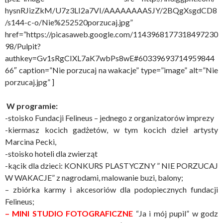
hysnRJizZkM/U7z3LI2a7VI/AAAAAAAASJY/2BQgXsgdCD8
/s144-c-o/Nie%252520porzucaj.jpg”
href=”https://picasaweb.google.com/1143968177318497230
98/Pulpit?
authkey=Gv1sRgCIXL7aK7wbPs8wE#60339693714959844
66″ caption=”Nie porzucaj na wakacje” type=”image” alt=”Nie
porzucaj.jpg” ]
W programie:
-stoisko Fundacji Felineus – jednego z organizatorów imprezy
-kiermasz kocich gadżetów, w tym kocich dzieł artysty
Marcina Pecki,
-stoisko hoteli dla zwierząt
-kącik dla dzieci: KONKURS PLASTYCZNY ” NIE PORZUCAJ
W WAKACJE” z nagrodami, malowanie buzi, balony;
– zbiórka karmy i akcesoriów dla podopiecznych fundacji
Felineus;
– MINI STUDIO FOTOGRAFICZNE
“Ja i mój pupil” w godz