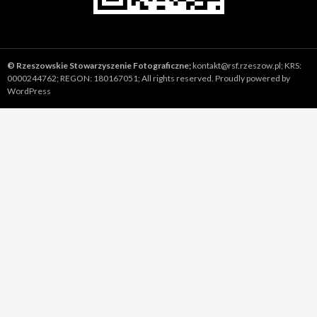
©
Rzeszowskie Stowarzyszenie Fotograficzne;
kontakt@rsf.rzeszow.pl;
KRS:
0000244762; REGON: 180167051; All rights reserved.
Proudly powered by
WordPress