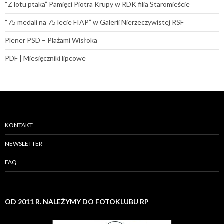
“Z lotu ptaka” Pamięci Piotra Krupy w RDK filia Staromieście
“75 medali na 75 lecie FIAP” w Galerii Nierzeczywistej RSF
Plener PSD – Plażami Wisłoka
PDF | Miesięczniki lipcowe
KONTAKT
NEWSLETTER
FAQ
OD 2011 R. NALEŻYMY DO FOTOKLUBU RP