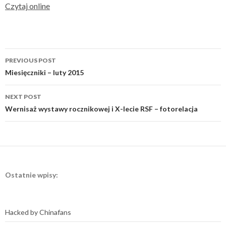
Czytaj online
Post
PREVIOUS POST
navigation
Miesięczniki – luty 2015
NEXT POST
Wernisaż wystawy rocznikowej i X-lecie RSF – fotorelacja
Ostatnie wpisy:
Hacked by Chinafans