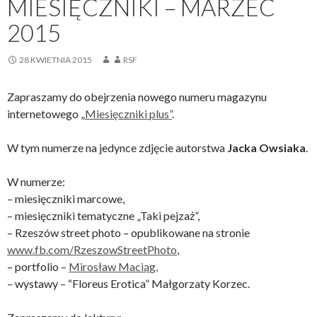
MIESIĘCZNIKI – MARZEC
2015
28 KWIETNIA 2015
RSF
Zapraszamy do obejrzenia nowego numeru magazynu
internetowego „
Miesięczniki plus”
.
W tym numerze na jedynce zdjęcie autorstwa
Jacka Owsiaka
.
W numerze:
– miesięczniki marcowe,
– miesięczniki tematyczne „Taki pejzaż”,
– Rzeszów street photo – opublikowane na stronie
www.fb.com/RzeszowStreetPhoto
,
– portfolio –
Mirosław Maciąg,
– wystawy – “Floreus Erotica” Małgorzaty Korzec.