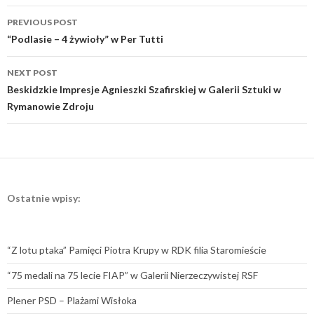
Post
PREVIOUS POST
navigation
“Podlasie – 4 żywioły” w Per Tutti
NEXT POST
Beskidzkie Impresje Agnieszki Szafirskiej w Galerii Sztuki w
Rymanowie Zdroju
Ostatnie wpisy:
“Z lotu ptaka” Pamięci Piotra Krupy w RDK filia Staromieście
“75 medali na 75 lecie FIAP” w Galerii Nierzeczywistej RSF
Plener PSD – Plażami Wisłoka