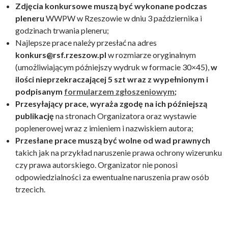
Zdjęcia konkursowe muszą być wykonane podczas
pleneru
WWPW w Rzeszowie w dniu 3 października i
godzinach trwania pleneru;
Najlepsze prace należy przesłać na adres
konkurs@rsf.rzeszow.pl
w rozmiarze oryginalnym
(umożliwiającym późniejszy wydruk w formacie 30×45),
w
ilości nieprzekraczającej 5 szt wraz z wypełnionym i
podpisanym
formularzem zgłoszeniowym
;
Przesyłający prace, wyraża zgodę na ich późniejszą
publikację
na stronach Organizatora oraz wystawie
poplenerowej wraz z imieniem i nazwiskiem autora;
Przesłane prace muszą być wolne od wad prawnych
takich jak na przykład naruszenie prawa ochrony wizerunku
czy prawa autorskiego. Organizator nie ponosi
odpowiedzialności za ewentualne naruszenia praw osób
trzecich.