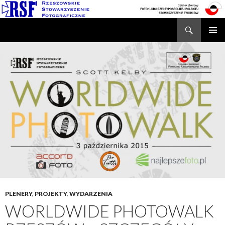
Search
Rzeszowskie Stowarzyszenie Fotograficzne
SKIP
TO
CONTENT
PLENERY
,
PROJEKTY
,
WYDARZENIA
WORLDWIDE PHOTOWALK