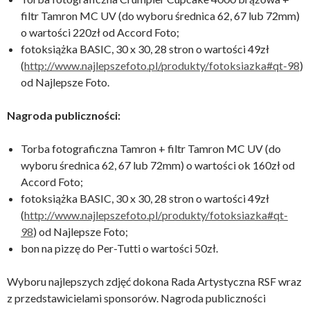
filtr Tamron MC UV (do wyboru średnica 62, 67 lub 72mm)
o wartości 220zł od Accord Foto;
fotoksiążka BASIC, 30 x 30, 28 stron o wartości 49zł
(
http://www.najlepszefoto.pl/produkty/fotoksiazka#qt-98
)
od Najlepsze Foto.
Nagroda publiczności:
Torba fotograficzna Tamron + filtr Tamron MC UV (do
wyboru średnica 62, 67 lub 72mm) o wartości ok 160zł od
Accord Foto;
fotoksiążka BASIC, 30 x 30, 28 stron o wartości 49zł
(
http://www.
najlepszefoto
.pl/
produkty/fotoksiazka#qt-
98
) od Najlepsze Foto;
bon na pizzę do Per-Tutti o wartości 50zł.
Wyboru najlepszych zdjęć dokona Rada Artystyczna RSF wraz
z przedstawicielami sponsorów. Nagroda publiczności