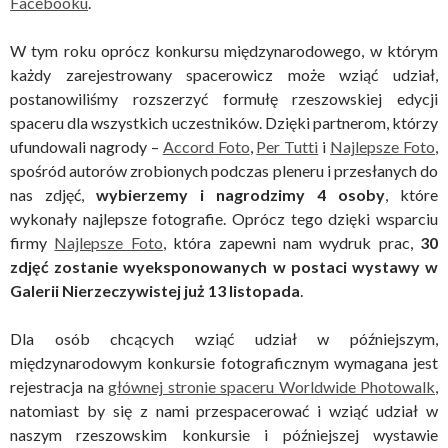
Facebooku
.
W tym roku oprócz konkursu międzynarodowego, w którym
każdy zarejestrowany spacerowicz może wziąć udział,
postanowiliśmy rozszerzyć formułę rzeszowskiej edycji
spaceru dla wszystkich uczestników. Dzięki partnerom, którzy
ufundowali nagrody –
Accord Foto
,
Per Tutti
i
Najlepsze Foto
,
spośród autorów zrobionych podczas pleneru i przesłanych do
nas zdjęć,
wybierzemy i nagrodzimy 4 osoby
, które
wykonały najlepsze fotografie. Oprócz tego dzięki wsparciu
firmy
Najlepsze Foto
, która zapewni nam wydruk prac,
30
zdjęć zostanie wyeksponowanych w postaci wystawy w
Galerii Nierzeczywistej już 13 listopada
.
Dla osób chcących wziąć udział w późniejszym,
międzynarodowym konkursie fotograficznym wymagana jest
rejestracja na
głównej stronie spaceru Worldwide Photowalk
,
natomiast by się z nami przespacerować i wziąć udział w
naszym rzeszowskim konkursie i późniejszej wystawie