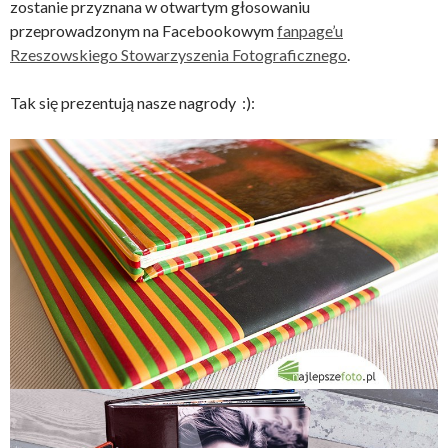
zostanie przyznana w otwartym głosowaniu
przeprowadzonym na Facebookowym
fanpage’u
Rzeszowskiego Stowarzyszenia Fotograficznego
.
Tak się prezentują nasze nagrody :):