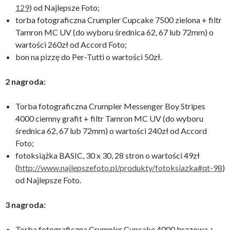
129
) od Najlepsze Foto;
torba fotograficzna Crumpler Cupcake 7500 zielona + filtr
Tamron MC UV (do wyboru średnica 62, 67 lub 72mm) o
wartości 260zł od Accord Foto;
bon na pizzę do Per-Tutti o wartości 50zł.
2 nagroda:
Torba fotograficzna Crumpler Messenger Boy Stripes
4000 ciemny grafit + filtr Tamron MC UV (do wyboru
średnica 62, 67 lub 72mm) o wartości 240zł od Accord
Foto;
fotoksiążka BASIC, 30 x 30, 28 stron o wartości 49zł
(
http://www.najlepszefoto.pl/produkty/fotoksiazka#qt-98
)
od Najlepsze Foto.
3 nagroda:
Torba fotograficzna Crumpler Cupcake 4000 brązowa +