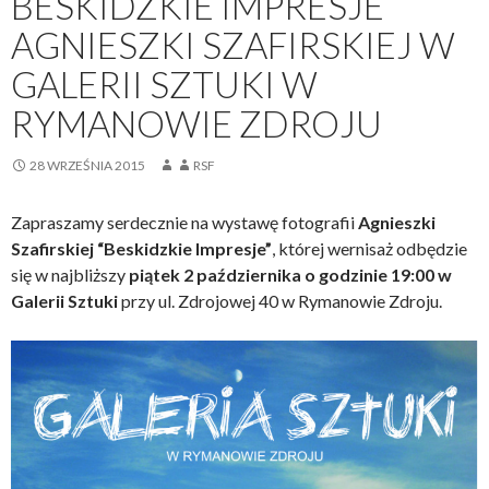
BESKIDZKIE IMPRESJE
AGNIESZKI SZAFIRSKIEJ W
GALERII SZTUKI W
RYMANOWIE ZDROJU
28 WRZEŚNIA 2015
RSF
Zapraszamy serdecznie na wystawę fotografii
Agnieszki
Szafirskiej “Beskidzkie Impresje”
, której wernisaż odbędzie
się w najbliższy
piątek 2 października o godzinie 19:00 w
Galerii Sztuki
przy ul. Zdrojowej 40 w Rymanowie Zdroju.