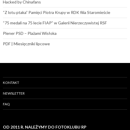
Hacked by Chinafans
“Z lotu ptaka” Pamięci Piotra Krupy w RDK filia Staromieście
“75 medali na 75 lecie FIAP” w Galerii Nierzeczywistej RSF
Plener PSD – Plażami Wisłoka
PDF | Miesięczniki lipcowe
KONTAKT
NEWSLETTER
FAQ
OD 2011 R. NALEŻYMY DO FOTOKLUBU RP