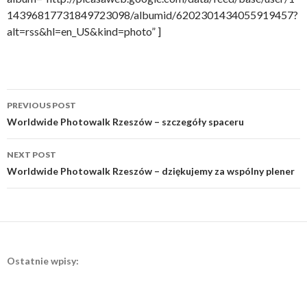
14396817731849723098/albumid/6202301434055919457?
alt=rss&hl=en_US&kind=photo” ]
Post
PREVIOUS POST
navigation
Worldwide Photowalk Rzeszów – szczegóły spaceru
NEXT POST
Worldwide Photowalk Rzeszów – dziękujemy za wspólny plener
Ostatnie wpisy: