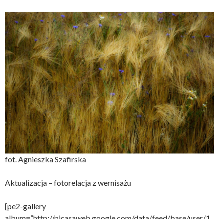
fot. Agnieszka Szafirska
Aktualizacja – fotorelacja z wernisażu
[pe2-gallery
album=”http://picasaweb.google.com/data/feed/base/user/1