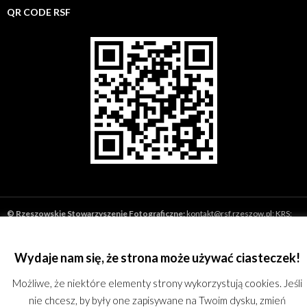
QR CODE RSF
©
Rzeszowskie Stowarzyszenie Fotograficzne;
kontakt@rsf.rzeszow.pl;
KRS:
0000244762; REGON: 180167051; All rights reserved.
Proudly powered by
WordPress
Wydaje nam się, że strona może używać ciasteczek!
Możliwe, że niektóre elementy strony wykorzystują cookies. Jeśli
nie chcesz, by były one zapisywane na Twoim dysku, zmień