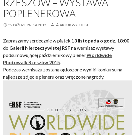
RZESZÓW – WYSTAWA
POPLENEROWA
29 PAŹDZIERNIKA 2015
ARTUR WYSOCKI
Zapraszamy serdecznie w piątek
13 listopada o godz. 18:00
do
Galerii Nierzeczywistej RSF
na wernisaż wystawy
podsumowującej październikowy plener
Worldwide
Photowalk Rzeszów 2015
.
Podczas wernisażu zostaną ogłoszone wyniki konkursu na
najlepsze zdjęcie pleneru oraz wręczone nagrody.