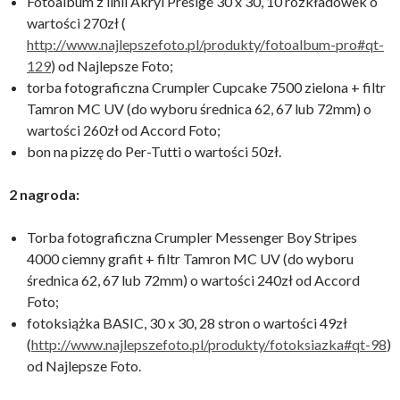
Fotoalbum z linii Akryl Presige 30 x 30, 10 rozkładówek o
wartości 270zł (
http://www.najlepszefoto.pl/produkty/fotoalbum-pro#qt-
129
) od Najlepsze Foto;
torba fotograficzna Crumpler Cupcake 7500 zielona + filtr
Tamron MC UV (do wyboru średnica 62, 67 lub 72mm) o
wartości 260zł od Accord Foto;
bon na pizzę do Per-Tutti o wartości 50zł.
2 nagroda:
Torba fotograficzna Crumpler Messenger Boy Stripes
4000 ciemny grafit + filtr Tamron MC UV (do wyboru
średnica 62, 67 lub 72mm) o wartości 240zł od Accord
Foto;
fotoksiążka BASIC, 30 x 30, 28 stron o wartości 49zł
(
http://www.najlepszefoto.pl/produkty/fotoksiazka#qt-98
)
od Najlepsze Foto.