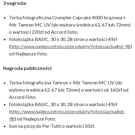
3 nagroda:
Torba fotograficzna Crumpler Cupcake 4000 brązowa +
filtr Tamron MC UV (do wyboru średnica 62, 67 lub 72mm)
o wartości 220zł od Accord Foto;
fotoksiążka BASIC, 30 x 30, 28 stron o wartości 49zł
(
http://www.najlepszefoto.pl/produkty/fotoksiazka#qt-98
)
od Najlepsze Foto.
Nagroda publiczności:
Torba fotograficzna Tamron + filtr Tamron MC UV (do
wyboru średnica 62, 67 lub 72mm) o wartości ok 160zł od
Accord Foto;
fotoksiążka BASIC, 30 x 30, 28 stron o wartości 49zł
(
http://www.
najlepszefoto
.pl/
produkty/fotoksiazka#qt-
98
) od Najlepsze Foto;
bon na pizzę do Per-Tutti o wartości 50zł.