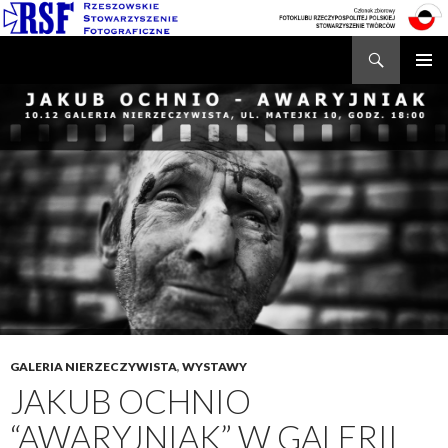
Search
Rzeszowskie Stowarzyszenie Fotograficzne
SKIP
TO
CONTENT
GALERIA NIERZECZYWISTA
,
WYSTAWY
JAKUB OCHNIO
“AWARYJNIAK” W GALERII