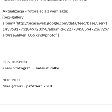
Aktualizacja – fotorelacja z wernisażu:
[pe2-gallery
album=”http://picasaweb.google.com/data/feed/base/user/1
14396817731849723098/albumid/6227784585947236929?
alt=rss&hl=en_US&kind=photo” ]
Post
PREVIOUS POST
navigation
Znani o fotografii – Tadeusz Rolke
NEXT POST
Miesięczniki – październik 2015