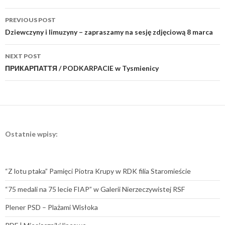
Post
PREVIOUS POST
navigation
Dziewczyny i limuzyny – zapraszamy na sesję zdjęciową 8 marca
NEXT POST
ПРИКАРПАТТЯ / PODKARPACIE w Tysmienicy
Ostatnie wpisy:
“Z lotu ptaka” Pamięci Piotra Krupy w RDK filia Staromieście
“75 medali na 75 lecie FIAP” w Galerii Nierzeczywistej RSF
Plener PSD – Plażami Wisłoka