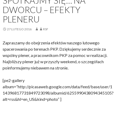
SPOTKAJMY SIĘ… NA
DWORCU – EFEKTY
PLENERU
27 LUTEGO 2016
RSF
Zapraszamy do obejrzenia efektów naszego lutowego
spacerowania po terenach PKP. Dziękujemy serdecznie za
wspólny plener, a pracownikom PKP za pomoc w realizacji.
Najbliższy plener już w przyszły weekend, o szczegółach
poinformujemy niebawem na stronie.
[pe2-gallery
album=”http://picasaweb.google.com/data/feed/base/user/1
14396817731849723098/albumid/6255990438094345105?
alt=rss&hl=en_US&kind=photo” ]