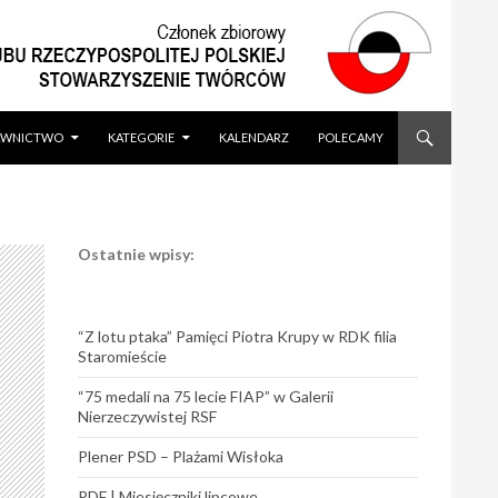
WNICTWO
KATEGORIE
KALENDARZ
POLECAMY
Ostatnie wpisy:
“Z lotu ptaka” Pamięci Piotra Krupy w RDK filia
Staromieście
“75 medali na 75 lecie FIAP” w Galerii
Nierzeczywistej RSF
Plener PSD – Plażami Wisłoka
PDF | Miesięczniki lipcowe