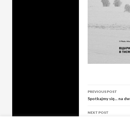
Post
PREVIOUS POST
navigation
Spotkajmy się… na dwo
NEXT POST
Spotkajmy się… na N