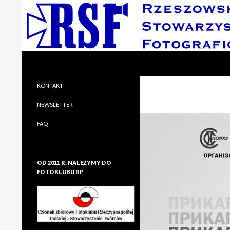
Search
Rzeszowskie Stowarzyszenie Fotograficzne
Rzeszowskie Stowarzyszenie
KONTAKT
Fotograficzne
NEWSLETTER
FAQ
OD 2011 R. NALEŻYMY DO
FOTOKLUBU RP