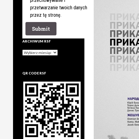
przechowywanie i
przetwarzanie twoich danych
przez tę stronę.
ARCHIWUM RSF
Archiwum
rsf
QR CODE RSF