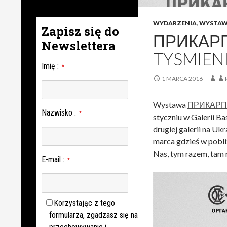
WYDARZENIA
,
WYSTA
Zapisz się do
ПРИКАРП
Newslettera
TYSMIEN
Imię
:
*
1 MARCA 2016
Wystawa
ПРИКАРП
Nazwisko
:
*
styczniu w Galerii B
drugiej galerii na Ukr
marca gdzieś w pobli
Nas, tym razem, tam 
E-mail
:
*
Korzystając z tego
formularza, zgadzasz się na