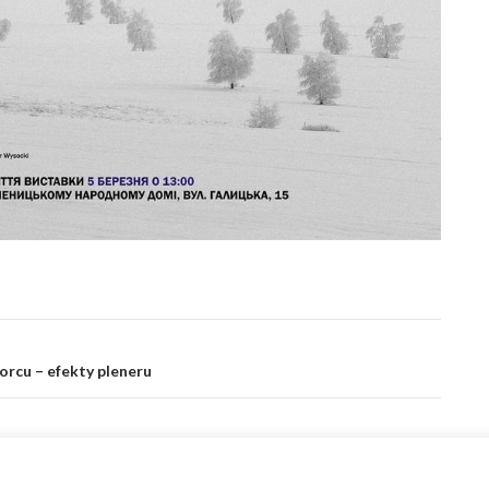
rcu – efekty pleneru
owym Mieście