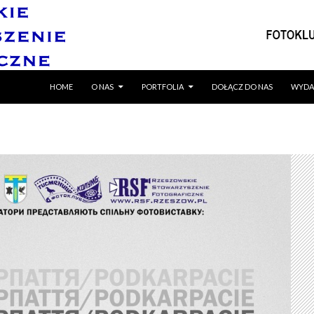
SKIP TO CONTENT
HOME
O NAS
PORTFOLIA
DOŁĄCZ DO NAS
WYDA