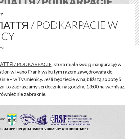
WY
АТТЯ / PODKARPACIE W
ICY
RSF
АТТЯ / PODKARPACIE
, która miała swoją inaugurację w
astion w Ivano Frankiwsku tym razem zawędrowała do
ainie – w Tysmienicy. Jeśli będziecie w najbliższą sobotę 5
żu, to zapraszamy serdecznie na godzinę 13:00 na wernisaż.
również nie zabraknie.