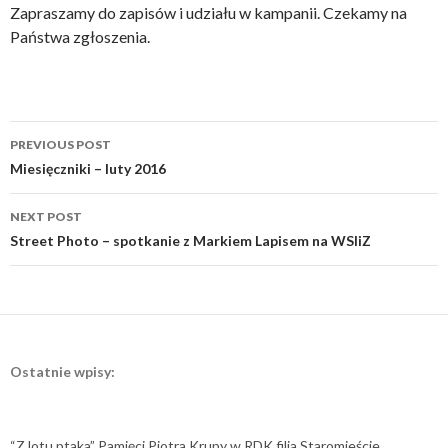
Zapraszamy do zapisów i udziału w kampanii. Czekamy na
Państwa zgłoszenia.
Post
PREVIOUS POST
navigation
Miesięczniki – luty 2016
NEXT POST
Street Photo – spotkanie z Markiem Lapisem na WSIiZ
Ostatnie wpisy:
“Z lotu ptaka” Pamięci Piotra Krupy w RDK filia Staromieście