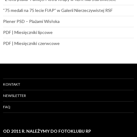
“75 medali na 75 lecie FIAP” w Galerii Nierzeczywistej RSF
Plener PSD – Plażami Wisłoka
PDF | Miesięczniki lipcowe
PDF | Miesięczniki czerwcowe
KONTAKT
NEWSLETTER
FAQ
OD 2011 R. NALEŻYMY DO FOTOKLUBU RP