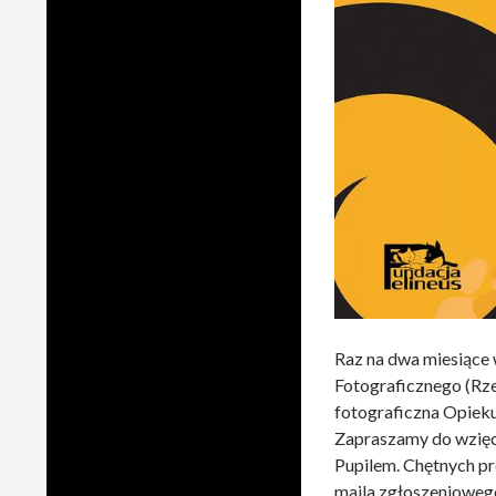
Raz na dwa miesiące
Fotograficznego (Rze
fotograficzna Opieku
Zapraszamy do wzięci
Pupilem. Chętnych pr
maila zgłoszeniowego