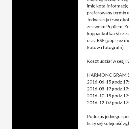
imię kota, informację
preferowany termin ud
Jedna sesja trwa oko
ze swoim Pupilem. Zdj
kuppankotka.rsf.rzesz
oraz RSF (poprzez m
kotów i fotografii).
Koszt udział w sesji:
HARMONOGRAM SES
2016-06-15 godz 17:3
2016-08-17 godz 17
2016-10-19 godz 17
2016-12-07 godz 17
Podczas jednego spot
liczy się kolejność zg