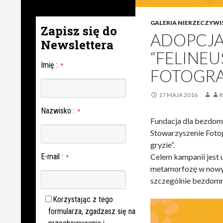
GALERIA NIERZECZYWI
Zapisz się do
ADOPCJA 
Newslettera
“FELINEU
Imię
:
*
FOTOGRA
17 MAJA 2016
R
Nazwisko
:
*
Fundacja dla bezdom
Stowarzyszenie Fotog
gryzie”.
E-mail
:
Celem kampanii jest 
*
metamorfozę w nowy
szczególnie bezdom
Korzystając z tego
formularza, zgadzasz się na