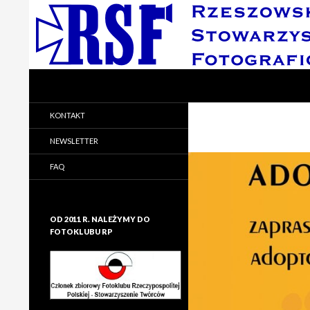
Search
Rzeszowskie Stowarzyszenie Fotograficzne
Rzeszowskie Stowarzyszenie
KONTAKT
Fotograficzne
NEWSLETTER
FAQ
OD 2011 R. NALEŻYMY DO
FOTOKLUBU RP