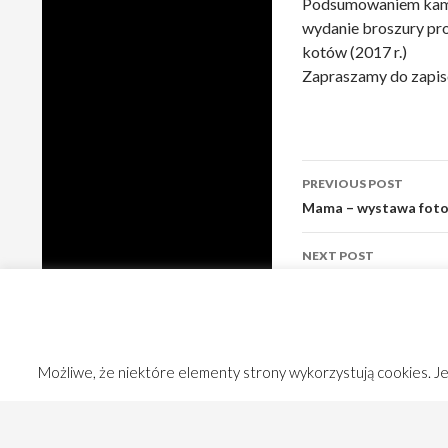
Podsumowaniem kampa
wydanie broszury pr
kotów (2017 r.)
Zapraszamy do zapisó
Post
PREVIOUS POST
navigation
Mama – wystawa fotogr
NEXT POST
Nagroda w XIV Podkar
Możliwe, że niektóre elementy strony wykorzystują cookies. Jeś