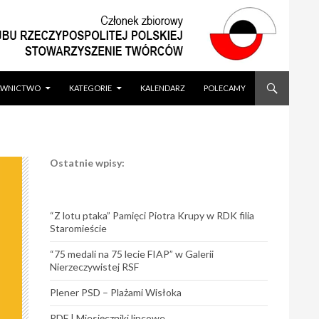
WNICTWO
KATEGORIE
KALENDARZ
POLECAMY
Ostatnie wpisy:
“Z lotu ptaka” Pamięci Piotra Krupy w RDK filia
Staromieście
“75 medali na 75 lecie FIAP” w Galerii
Nierzeczywistej RSF
Plener PSD – Plażami Wisłoka
PDF | Miesięczniki lipcowe