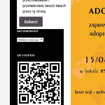
przechowywanie i
przetwarzanie twoich danych
przez tę stronę.
ARCHIWUM RSF
Archiwum
rsf
QR CODE RSF