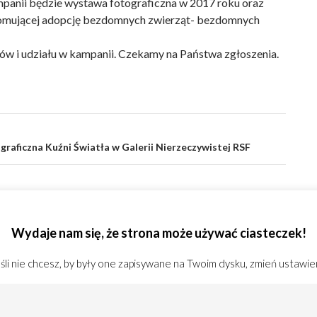
nii będzie wystawa fotograficzna w 2017 roku oraz
omującej adopcję bezdomnych zwierząt- bezdomnych
w i udziału w kampanii. Czekamy na Państwa zgłoszenia.
aficzna Kuźni Światła w Galerii Nierzeczywistej RSF
packich Konfrontacjach Fotograficznych
Wydaje nam się, że strona może używać ciasteczek!
li nie chcesz, by były one zapisywane na Twoim dysku, zmień ustawie