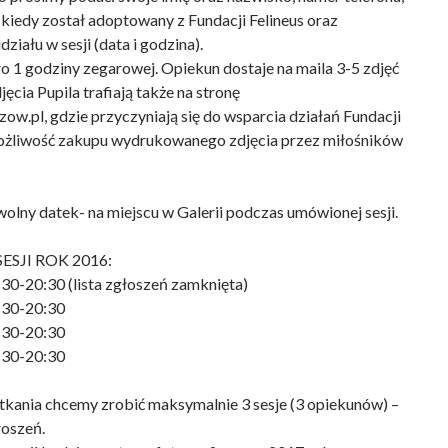
 kiedy został adoptowany z Fundacji Felineus oraz
ziału w sesji (data i godzina).
ło 1 godziny zegarowej. Opiekun dostaje na maila 3-5 zdjęć
ęcia Pupila trafiają także na stronę
ow.pl, gdzie przyczyniają się do wsparcia działań Fundacji
ożliwość zakupu wydrukowanego zdjęcia przez miłośników
 wolny datek- na miejscu w Galerii podczas umówionej sesji.
JI ROK 2016:
0-20:30 (lista zgłoszeń zamknięta)
:30-20:30
:30-20:30
:30-20:30
kania chcemy zrobić maksymalnie 3 sesje (3 opiekunów) –
łoszeń.