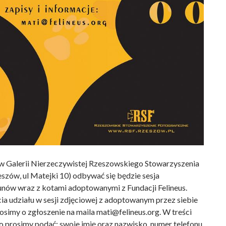
 w Galerii Nierzeczywistej Rzeszowskiego Stowarzyszenia
szów, ul Matejki 10) odbywać się będzie sesja
nów wraz z kotami adoptowanymi z Fundacji Felineus.
a udziału w sesji zdjęciowej z adoptowanym przez siebie
osimy o zgłoszenie na maila mati@felineus.org. W treści
 prosimy podać: swoje imię oraz nazwisko, numer telefonu,