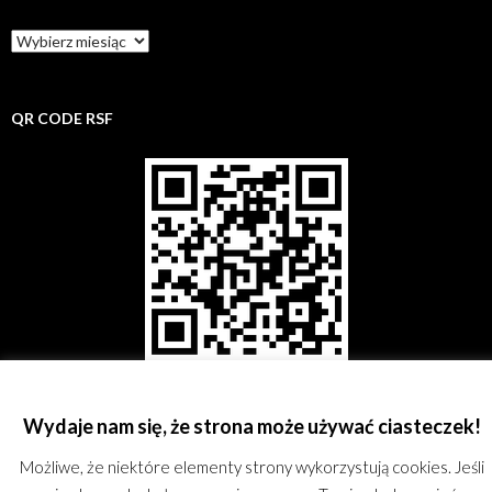
Archiwum
rsf
QR CODE RSF
Wydaje nam się, że strona może używać ciasteczek!
©
Rzeszowskie Stowarzyszenie Fotograficzne;
kontakt@rsf.rzeszow.pl;
KRS:
0000244762; REGON: 180167051; All rights reserved.
Proudly powered by
Możliwe, że niektóre elementy strony wykorzystują cookies. Jeśli
WordPress