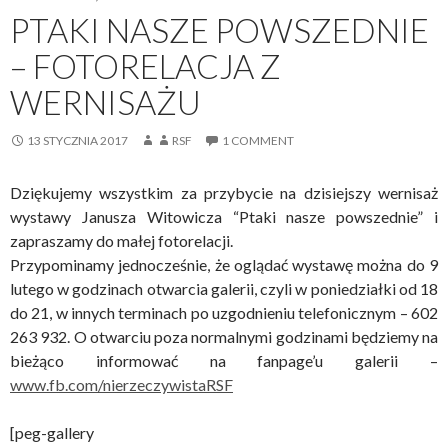
PTAKI NASZE POWSZEDNIE
– FOTORELACJA Z
WERNISAŻU
13 STYCZNIA 2017
RSF
1 COMMENT
Dziękujemy wszystkim za przybycie na dzisiejszy wernisaż
wystawy Janusza Witowicza “Ptaki nasze powszednie” i
zapraszamy do małej fotorelacji.
Przypominamy jednocześnie, że oglądać wystawę można do 9
lutego w godzinach otwarcia galerii, czyli w poniedziałki od 18
do 21, w innych terminach po uzgodnieniu telefonicznym – 602
263 932. O otwarciu poza normalnymi godzinami będziemy na
bieżąco informować na fanpage’u galerii –
www.fb.com/nierzeczywistaRSF
[peg-gallery