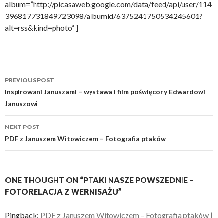
album=”http://picasaweb.google.com/data/feed/api/user/114
396817731849723098/albumid/6375241750534245601?
alt=rss&kind=photo” ]
Post
PREVIOUS POST
navigation
Inspirowani Januszami – wystawa i film poświęcony Edwardowi
Januszowi
NEXT POST
PDF z Januszem Witowiczem – Fotografia ptaków
ONE THOUGHT ON “PTAKI NASZE POWSZEDNIE –
FOTORELACJA Z WERNISAŻU”
Pingback:
PDF z Januszem Witowiczem – Fotografia ptaków |