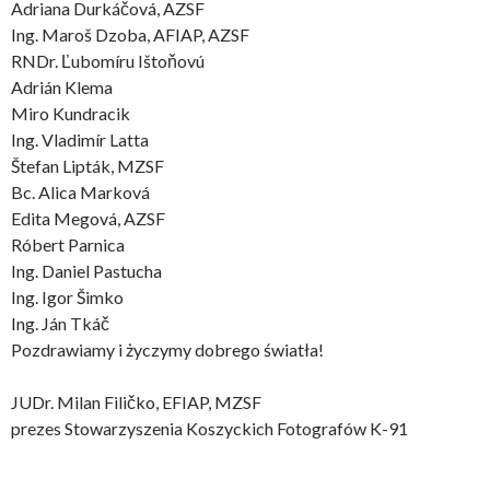
Adriana Durkáčová, AZSF
Ing. Maroš Dzoba, AFIAP, AZSF
RNDr. Ľubomíru Ištoňovú
Adrián Klema
Miro Kundracik
Ing. Vladimír Latta
Štefan Lipták, MZSF
Bc. Alica Marková
Edita Megová, AZSF
Róbert Parnica
Ing. Daniel Pastucha
Ing. Igor Šimko
Ing. Ján Tkáč
Pozdrawiamy i życzymy dobrego światła!
JUDr. Milan Filičko, EFIAP, MZSF
prezes Stowarzyszenia Koszyckich Fotografów K-91