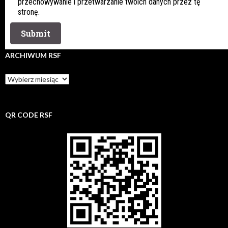
przechowywanie i przetwarzanie twoich danych przez tę
stronę.
ARCHIWUM RSF
Archiwum
rsf
QR CODE RSF