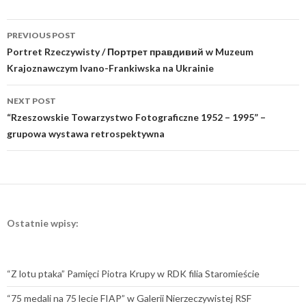
Post
PREVIOUS POST
navigation
Portret Rzeczywisty / Портрет правдивий w Muzeum
Krajoznawczym Ivano-Frankiwska na Ukrainie
NEXT POST
“Rzeszowskie Towarzystwo Fotograficzne 1952 – 1995” –
grupowa wystawa retrospektywna
Ostatnie wpisy:
“Z lotu ptaka” Pamięci Piotra Krupy w RDK filia Staromieście
“75 medali na 75 lecie FIAP” w Galerii Nierzeczywistej RSF