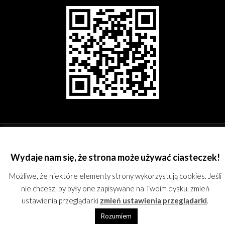
©
Rzeszowskie Stowarzyszenie Fotograficzne;
kontakt@rsf.rzeszow.pl;
KRS:
0000244762; REGON: 180167051; All rights reserved.
Proudly powered by
WordPress
Wydaje nam się, że strona może używać ciasteczek!
Możliwe, że niektóre elementy strony wykorzystują cookies. Jeśli
nie chcesz, by były one zapisywane na Twoim dysku, zmień
ustawienia przeglądarki
zmień ustawienia przeglądarki
.
Rozumiem