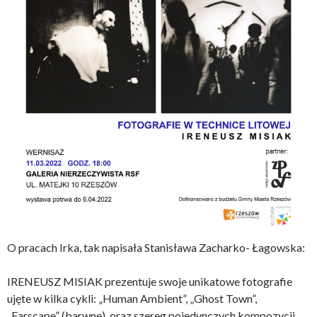
O pracach Irka, tak napisała Stanisława Zacharko- Łagowska:
IRENEUSZ MISIAK prezentuje swoje unikatowe fotografie
ujęte w kilka cykli: „Human Ambient”, „Ghost Town”,
„Farscape” (barwne), oraz szereg pojedynczych kompozycji.