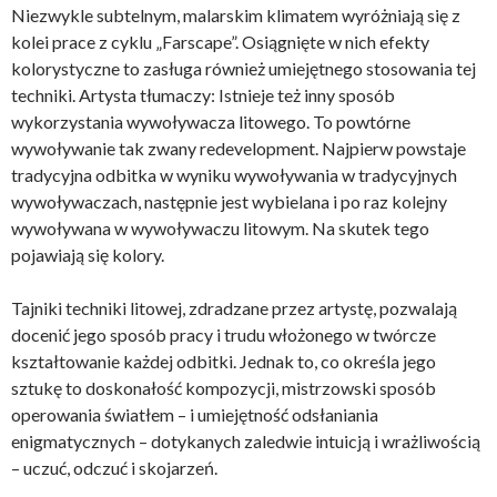
Niezwykle subtelnym, malarskim klimatem wyróżniają się z
kolei prace z cyklu „Farscape”. Osiągnięte w nich efekty
kolorystyczne to zasługa również umiejętnego stosowania tej
techniki. Artysta tłumaczy: Istnieje też inny sposób
wykorzystania wywoływacza litowego. To powtórne
wywoływanie tak zwany redevelopment. Najpierw powstaje
tradycyjna odbitka w wyniku wywoływania w tradycyjnych
wywoływaczach, następnie jest wybielana i po raz kolejny
wywoływana w wywoływaczu litowym. Na skutek tego
pojawiają się kolory.
Tajniki techniki litowej, zdradzane przez artystę, pozwalają
docenić jego sposób pracy i trudu włożonego w twórcze
kształtowanie każdej odbitki. Jednak to, co określa jego
sztukę to doskonałość kompozycji, mistrzowski sposób
operowania światłem – i umiejętność odsłaniania
enigmatycznych – dotykanych zaledwie intuicją i wrażliwością
– uczuć, odczuć i skojarzeń.