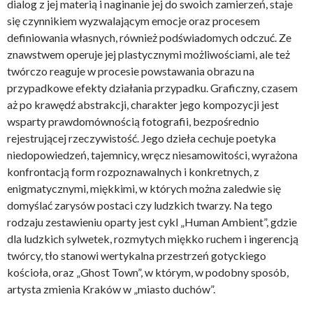
dialog z jej materią i naginanie jej do swoich zamierzeń, staje
się czynnikiem wyzwalającym emocje oraz procesem
definiowania własnych, również podświadomych odczuć. Ze
znawstwem operuje jej plastycznymi możliwościami, ale też
twórczo reaguje w procesie powstawania obrazu na
przypadkowe efekty działania przypadku. Graficzny, czasem
aż po krawędź abstrakcji, charakter jego kompozycji jest
wsparty prawdomównością fotografii, bezpośrednio
rejestrującej rzeczywistość. Jego dzieła cechuje poetyka
niedopowiedzeń, tajemnicy, wręcz niesamowitości, wyrażona
konfrontacją form rozpoznawalnych i konkretnych, z
enigmatycznymi, miękkimi, w których można zaledwie się
domyślać zarysów postaci czy ludzkich twarzy. Na tego
rodzaju zestawieniu oparty jest cykl „Human Ambient”, gdzie
dla ludzkich sylwetek, rozmytych miękko ruchem i ingerencją
twórcy, tło stanowi wertykalna przestrzeń gotyckiego
kościoła, oraz „Ghost Town”, w którym, w podobny sposób,
artysta zmienia Kraków w „miasto duchów”.