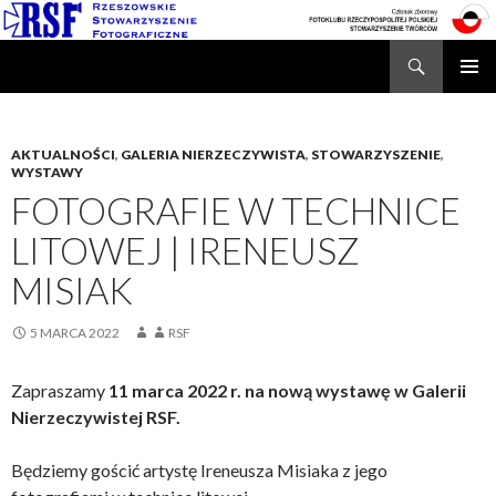
Search
Rzeszowskie Stowarzyszenie Fotograficzne
SKIP
TO
CONTENT
AKTUALNOŚCI
,
GALERIA NIERZECZYWISTA
,
STOWARZYSZENIE
,
WYSTAWY
FOTOGRAFIE W TECHNICE
LITOWEJ | IRENEUSZ
MISIAK
5 MARCA 2022
RSF
Zapraszamy
11 marca 2022 r. na nową wystawę w Galerii
Nierzeczywistej RSF.
Będziemy gościć artystę Ireneusza Misiaka z jego