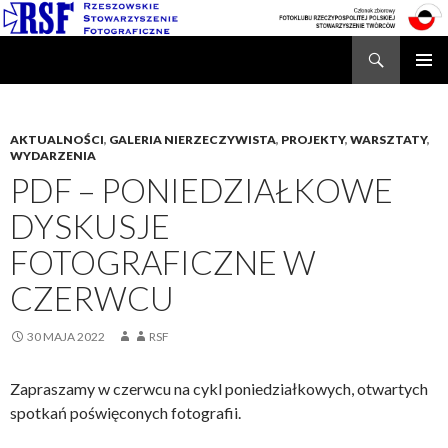
Search
Rzeszowskie Stowarzyszenie Fotograficzne
SKIP
TO
CONTENT
AKTUALNOŚCI
,
GALERIA NIERZECZYWISTA
,
PROJEKTY
,
WARSZTATY
,
WYDARZENIA
PDF – PONIEDZIAŁKOWE
DYSKUSJE
FOTOGRAFICZNE W
CZERWCU
30 MAJA 2022
RSF
Zapraszamy w czerwcu na cykl poniedziałkowych, otwartych
spotkań poświęconych fotografii.