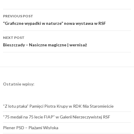
Post
PREVIOUS POST
navigation
“Graficzne wypadki w naturze” nowa wystawa w RSF
NEXT POST
Bieszczady – Nasiczne magiczne | wernisaż
Ostatnie wpisy:
“Z lotu ptaka” Pamięci Piotra Krupy w RDK filia Staromieście
“75 medali na 75 lecie FIAP” w Galerii Nierzeczywistej RSF
Plener PSD – Plażami Wisłoka