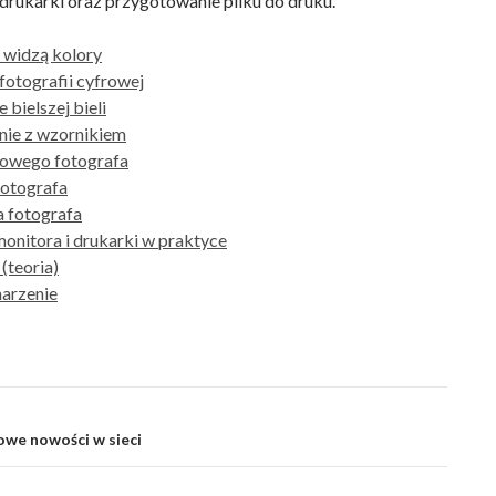
 drukarki oraz przygotowanie pliku do druku.
a widzą kolory
 fotografii cyfrowej
e bielszej bieli
nie z wzornikiem
rowego fotografa
fotografa
a fotografa
 monitora i drukarki w praktyce
(teoria)
marzenie
e nowości w sieci