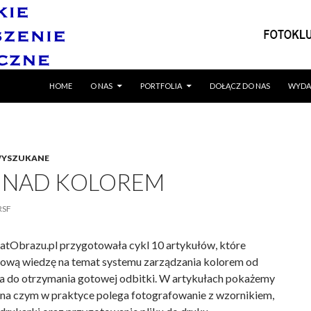
SKIP TO CONTENT
HOME
O NAS
PORTFOLIA
DOŁĄCZ DO NAS
WYDA
YSZUKANE
 NAD KOLOREM
RSF
atObrazu.pl przygotowała cykl 10 artykułów, które
ową wiedzę na temat systemu zarządzania kolorem od
ra do otrzymania gotowej odbitki. W artykułach pokażemy
na czym w praktyce polega fotografowanie z wzornikiem,