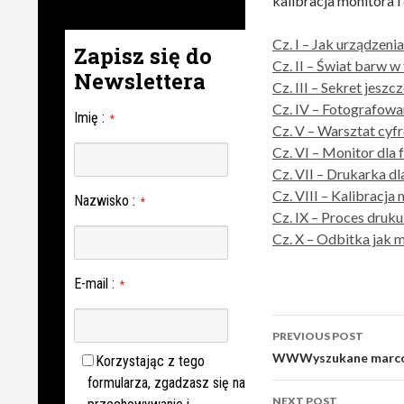
kalibracja monitora i
Cz. I – Jak urządzeni
Zapisz się do
Cz. II – Świat barw w
Newslettera
Cz. III – Sekret jeszcz
Cz. IV – Fotografowa
Imię
:
*
Cz. V – Warsztat cyf
Cz. VI – Monitor dla 
Cz. VII – Drukarka dl
Cz. VIII – Kalibracja
Nazwisko
:
*
Cz. IX – Proces druku 
Cz. X – Odbitka jak 
E-mail
:
*
Post
PREVIOUS POST
navigation
WWWyszukane marcow
Korzystając z tego
formularza, zgadzasz się na
NEXT POST