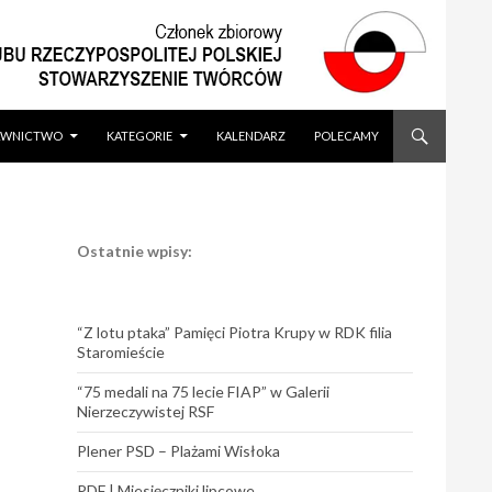
WNICTWO
KATEGORIE
KALENDARZ
POLECAMY
Ostatnie wpisy:
“Z lotu ptaka” Pamięci Piotra Krupy w RDK filia
Staromieście
“75 medali na 75 lecie FIAP” w Galerii
Nierzeczywistej RSF
Plener PSD – Plażami Wisłoka
PDF | Miesięczniki lipcowe