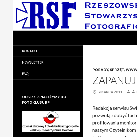
Search
Rzeszowskie Stowarzyszenie Fotograficzne
Rzeszowskie Stowarzyszenie
KONTAKT
Fotograficzne
NEWSLETTER
PORADY
,
SPRZĘT
,
WWW
FAQ
ZAPANUJ
8 MARCA 2011
OD 2011 R. NALEŻYMY DO
FOTOKLUBU RP
Redakcja serwisu Swi
pozwolą zdobyć fach
profilowania monito
naszym Czytelnikom 