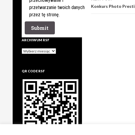
przechowywanie i
Konkurs Photo Presti
przetwarzanie twoich danych
przez tę stronę.
ARCHIWUM RSF
Archiwum
rsf
QR CODE RSF