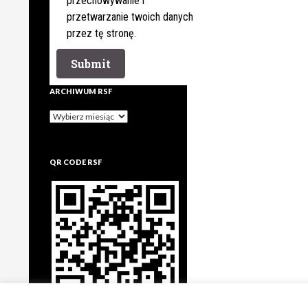
przechowywanie i
przetwarzanie twoich danych
przez tę stronę.
ARCHIWUM RSF
Archiwum
rsf
QR CODE RSF