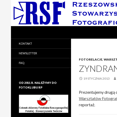
Search
Rzeszowskie Stowarzyszenie Fotograficzne
Rzeszowskie Stowarzyszenie
KONTAKT
Fotograficzne
NEWSLETTER
FOTORELACJE
,
WARSZ
FAQ
ZYNDRAN
19 STYCZNIA 2013
OD 2011 R. NALEŻYMY DO
FOTOKLUBU RP
Prezentujemy drugą 
Warsztatów Fotograf
reportaż.