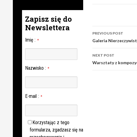
Zapisz się do
Newslettera
Post
PREVIOUS POST
navigation
Imię
:
Galeria Nierzeczywist
*
NEXT POST
Warsztaty z kompozyc
Nazwisko
:
*
E-mail
:
*
Korzystając z tego
formularza, zgadzasz się na