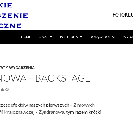
SKIP TO CONTENT
HOME
O NAS
PORTFOLIA
DOŁĄCZ DO NAS
WYDA
TATY
,
WYDARZENIA
OWA – BACKSTAGE
RSF
część efektów naszych pierwszych –
Zimowych
ii Krajoznawczej – Zyndranowa
, tym razem krótki