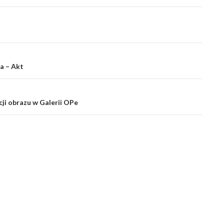
a – Akt
ji obrazu w Galerii OPe