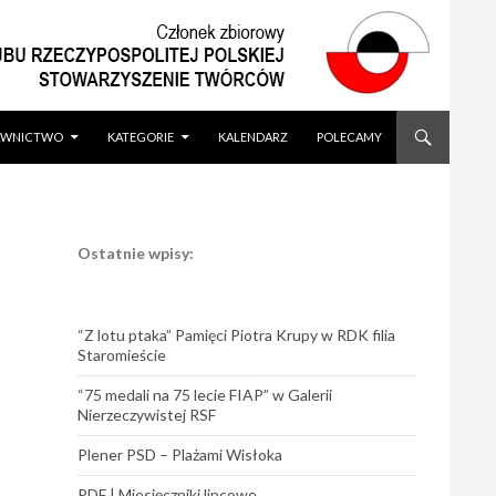
WNICTWO
KATEGORIE
KALENDARZ
POLECAMY
Ostatnie wpisy:
“Z lotu ptaka” Pamięci Piotra Krupy w RDK filia
Staromieście
“75 medali na 75 lecie FIAP” w Galerii
Nierzeczywistej RSF
Plener PSD – Plażami Wisłoka
PDF | Miesięczniki lipcowe