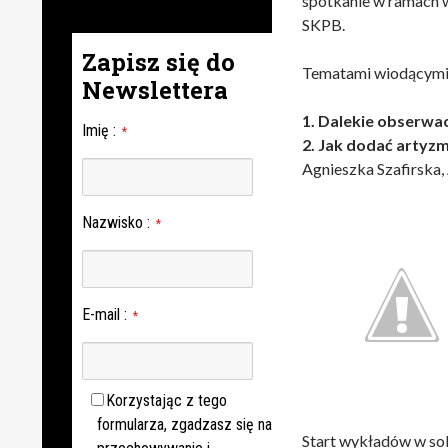
spotkanie w ramach 
SKPB.
Zapisz się do
Tematami wiodącymi t
Newslettera
1. Dalekie obserwa
Imię
:
*
2. Jak dodać artyz
Agnieszka Szafirska,
Nazwisko
:
*
E-mail
:
*
Korzystając z tego
formularza, zgadzasz się na
Start wykładów w sob