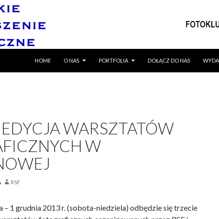
SKIP TO CONTENT
HOME
O NAS
PORTFOLIA
DOŁĄCZ DO NAS
WYDA
 EDYCJA WARSZTATÓW
FICZNYCH W
NOWEJ
RSF
 – 1 grudnia 2013 r. (sobota-niedziela) odbędzie się trzecie