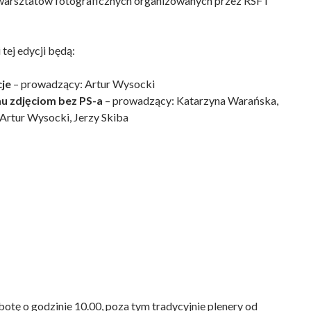
warsztatów fotograficznych organizowanych przez RSF i
ej edycji będą:
cje
– prowadzący: Artur Wysocki
mu zdjęciom bez PS-a
– prowadzący: Katarzyna Warańska,
 Artur Wysocki, Jerzy Skiba
otę o godzinie 10.00, poza tym tradycyjnie plenery od