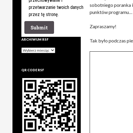
przechowywanie i
sobotniego poranka i
przetwarzanie twoich danych
punktów programu…
przez tę stronę.
Zapraszamy!
ARCHIWUM RSF
Tak było podczas pie
Archiwum
rsf
QR CODE RSF