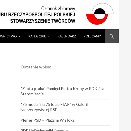
WNICTWO
KATEGORIE
KALENDARZ
POLECAMY
Ostatnie wpisy:
“Z lotu ptaka” Pamięci Piotra Krupy w RDK filia
Staromieście
“75 medali na 75 lecie FIAP” w Galerii
Nierzeczywistej RSF
Plener PSD – Plażami Wisłoka
PDF | Miesięczniki lipcowe