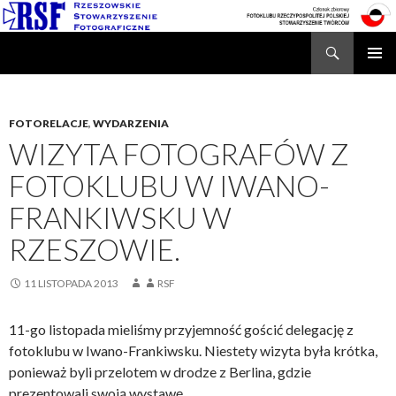
Search
Rzeszowskie Stowarzyszenie Fotograficzne
SKIP
TO
CONTENT
FOTORELACJE
,
WYDARZENIA
WIZYTA FOTOGRAFÓW Z
FOTOKLUBU W IWANO-
FRANKIWSKU W
RZESZOWIE.
11 LISTOPADA 2013
RSF
11-go listopada mieliśmy przyjemność gościć delegację z
fotoklubu w Iwano-Frankiwsku. Niestety wizyta była krótka,
ponieważ byli przelotem w drodze z Berlina, gdzie
prezentowali swoją wystawę.