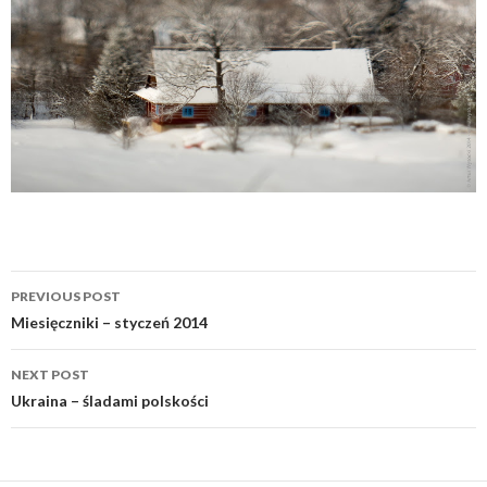
Post
PREVIOUS POST
navigation
Miesięczniki – styczeń 2014
NEXT POST
Ukraina – śladami polskości