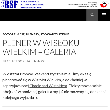
Search
Rzeszowskie Stowarzyszenie Fotograficzne
SKIP
TO
CONTENT
FOTORELACJE
,
PLENERY
,
STOWARZYSZENIE
PLENER W WISŁOKU
WIELKIM – GALERIA
17 LUTEGO 2014
RSF
W ostatni zimowy weekend stycznia mieliśmy okazję
plenerować się w Wisłoku Wielkim, a dokładniej w
zaprzyjaźnionej
Chacie nad Wisłokiem
. Efekty można sobie
obejrzeć w poniższej galerii, a my już nie możemy się doczekać
kolejnego wyjazdu :).