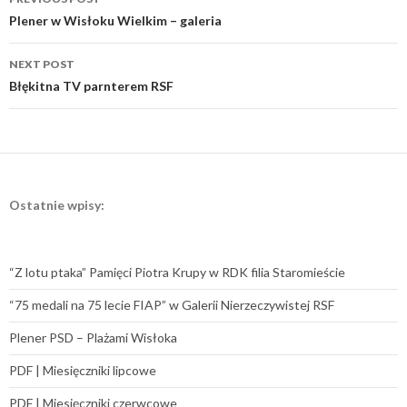
navigation
Plener w Wisłoku Wielkim – galeria
NEXT POST
Błękitna TV parnterem RSF
Ostatnie wpisy:
“Z lotu ptaka” Pamięci Piotra Krupy w RDK filia Staromieście
“75 medali na 75 lecie FIAP” w Galerii Nierzeczywistej RSF
Plener PSD – Plażami Wisłoka
PDF | Miesięczniki lipcowe
PDF | Miesięczniki czerwcowe