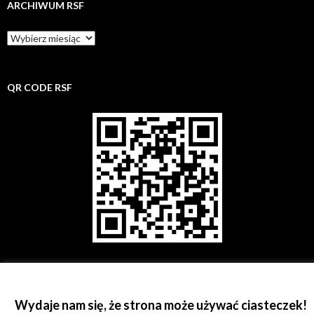
ARCHIWUM RSF
Archiwum
rsf
QR CODE RSF
©
Rzeszowskie Stowarzyszenie Fotograficzne;
kontakt@rsf.rzeszow.pl;
KRS:
Wydaje nam się, że strona może używać ciasteczek!
0000244762; REGON: 180167051; All rights reserved.
Proudly powered by