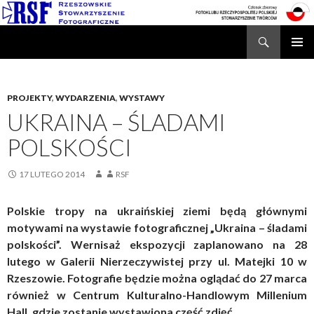
Search
Rzeszowskie Stowarzyszenie Fotograficzne
SKIP
TO
CONTENT
PROJEKTY
,
WYDARZENIA
,
WYSTAWY
UKRAINA – ŚLADAMI
POLSKOŚCI
17 LUTEGO 2014
RSF
Polskie tropy na ukraińskiej ziemi będą głównymi
motywami na wystawie fotograficznej „Ukraina – śladami
polskości”. Wernisaż ekspozycji zaplanowano na 28
lutego w Galerii Nierzeczywistej przy ul. Matejki 10 w
Rzeszowie. Fotografie będzie można oglądać do 27 marca
również w Centrum Kulturalno-Handlowym Millenium
Hall, gdzie zostanie wystawiona część zdjęć.