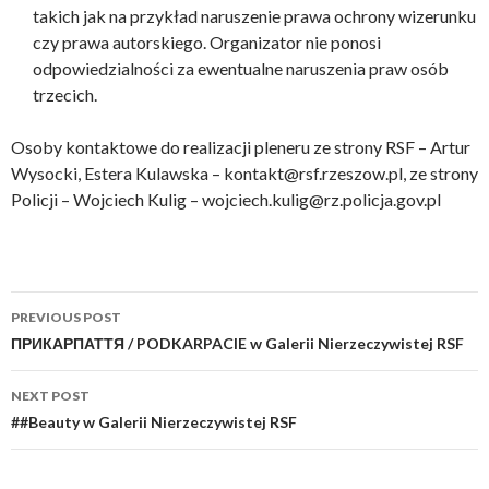
takich jak na przykład naruszenie prawa ochrony wizerunku
czy prawa autorskiego. Organizator nie ponosi
odpowiedzialności za ewentualne naruszenia praw osób
trzecich.
Osoby kontaktowe do realizacji pleneru ze strony RSF – Artur
Wysocki, Estera Kulawska – kontakt@rsf.rzeszow.pl, ze strony
Policji – Wojciech Kulig – wojciech.kulig@rz.policja.gov.pl
Post
PREVIOUS POST
navigation
ПРИКАРПАТТЯ / PODKARPACIE w Galerii Nierzeczywistej RSF
NEXT POST
##Beauty w Galerii Nierzeczywistej RSF