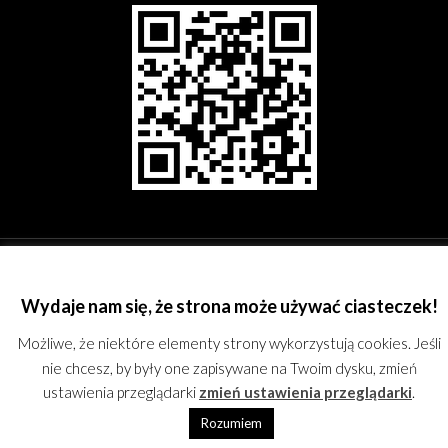
©
Rzeszowskie Stowarzyszenie Fotograficzne;
kontakt@rsf.rzeszow.pl;
KRS:
0000244762; REGON: 180167051; All rights reserved.
Proudly powered by
WordPress
Wydaje nam się, że strona może używać ciasteczek!
Możliwe, że niektóre elementy strony wykorzystują cookies. Jeśli
nie chcesz, by były one zapisywane na Twoim dysku, zmień
ustawienia przeglądarki
zmień ustawienia przeglądarki
.
Rozumiem