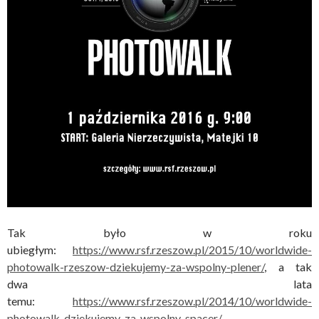
Tak było w roku
ubiegłym:
https://www.rsf.rzeszow.pl/2015/10/worldwide-
photowalk-rzeszow-dziekujemy-za-wspolny-plener/
, a tak
dwa lata
temu:
https://www.rsf.rzeszow.pl/2014/10/worldwide-
photowalk-dziekujemy-za-wspolny-spacer/