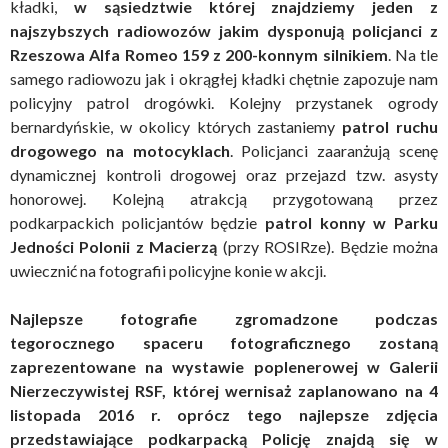
kładki,
w sąsiedztwie której znajdziemy jeden z
najszybszych radiowozów jakim dysponują policjanci z
Rzeszowa Alfa Romeo 159 z 200-konnym silnikiem
. Na tle
samego radiowozu jak i okrągłej kładki chętnie zapozuje nam
policyjny patrol drogówki. Kolejny przystanek ogrody
bernardyńskie, w okolicy których zastaniemy
patrol ruchu
drogowego na motocyklach
. Policjanci zaaranżują scenę
dynamicznej kontroli drogowej oraz przejazd tzw. asysty
honorowej. Kolejną atrakcją przygotowaną przez
podkarpackich policjantów będzie
patrol konny w Parku
Jedności Polonii z Macierzą
(przy ROSIRze). Będzie można
uwiecznić na fotografii policyjne konie w akcji.
Najlepsze fotografie zgromadzone podczas
tegorocznego spaceru fotograficznego zostaną
zaprezentowane na wystawie poplenerowej w Galerii
Nierzeczywistej RSF, której wernisaż zaplanowano na 4
listopada 2016 r. oprócz tego najlepsze zdjęcia
przedstawiające podkarpacką Policję znajdą się w