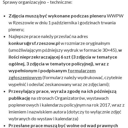
Sprawy organizacyjno – techniczne:
Zdjęcia muszą być wykonane podczas pleneru
WWPW
w Rzeszowie w dniu 1 października i godzinach trwania
pleneru;
Najlepsze prace należy przesłać na adres
konkurs@rsf.rzeszow.pl
w rozmiarze oryginalnym
(umożliwiającym późniejszy wydruk w formacie 30×45),
w
ilości nieprzekraczającej 6 szt (3 zdjęcia w tematyce
ogólnej, 3 zdjęcia w tematyce policyjnej), wraz z
wypełnionym i podpisanym
formularzem
zgłoszeniowym
(formularz należy wydrukować, czytelnie
wypełnić i odesłać zeskanowany wraz ze zdjęciami);
Przesyłający prace, wyraża zgodę na ich późniejszą
publikację
na stronach Organizatorów, wystawach
poplenerowych i kalendarzu policyjnym na rok 2017, wraz z
imieniem i nazwiskiem autora (dotyczy to wyłącznie zdjęć
wybranych do wystaw i kalendarza)
Przesłane prace muszą być wolne od wad prawnych