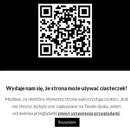
©
Rzeszowskie Stowarzyszenie Fotograficzne;
kontakt@rsf.rzeszow.pl;
KRS:
0000244762; REGON: 180167051; All rights reserved.
Proudly powered by
Wydaje nam się, że strona może używać ciasteczek!
WordPress
Możliwe, że niektóre elementy strony wykorzystują cookies. Jeśli
nie chcesz, by były one zapisywane na Twoim dysku, zmień
ustawienia przeglądarki
zmień ustawienia przeglądarki
.
Rozumiem