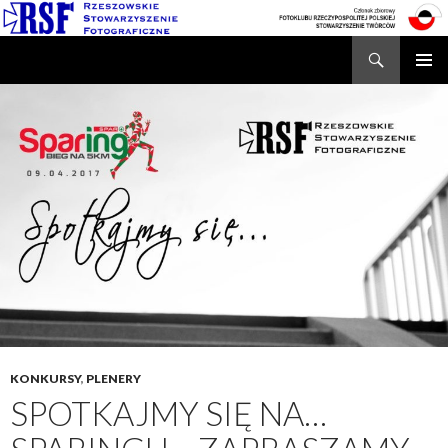
Search
Rzeszowskie Stowarzyszenie Fotograficzne
SKIP
TO
CONTENT
KONKURSY
,
PLENERY
SPOTKAJMY SIĘ NA…