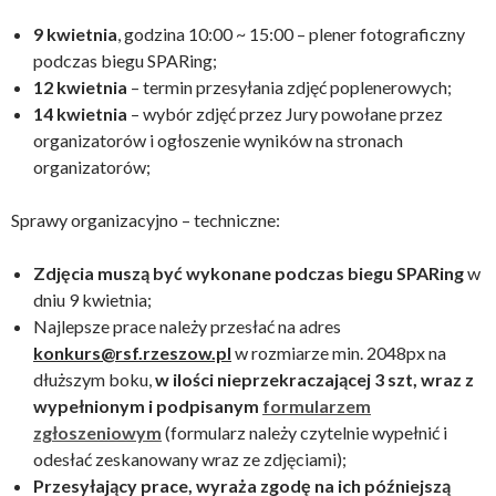
9 kwietnia
, godzina 10:00 ~ 15:00 – plener fotograficzny
podczas biegu SPARing;
12 kwietnia
– termin przesyłania zdjęć poplenerowych;
14 kwietnia
– wybór zdjęć przez Jury powołane przez
organizatorów i ogłoszenie wyników na stronach
organizatorów;
Sprawy organizacyjno – techniczne:
Zdjęcia muszą być wykonane podczas biegu SPARing
w
dniu 9 kwietnia;
Najlepsze prace należy przesłać na adres
konkurs@rsf.rzeszow.pl
w rozmiarze min. 2048px na
dłuższym boku,
w ilości nieprzekraczającej 3 szt, wraz z
wypełnionym i podpisanym
formularzem
zgłoszeniowym
(formularz należy czytelnie wypełnić i
odesłać zeskanowany wraz ze zdjęciami);
Przesyłający prace, wyraża zgodę na ich późniejszą