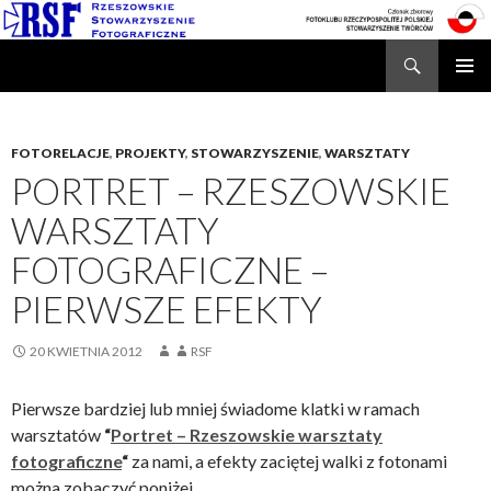
Search
Rzeszowskie Stowarzyszenie Fotograficzne
SKIP
TO
CONTENT
FOTORELACJE
,
PROJEKTY
,
STOWARZYSZENIE
,
WARSZTATY
PORTRET – RZESZOWSKIE
WARSZTATY
FOTOGRAFICZNE –
PIERWSZE EFEKTY
20 KWIETNIA 2012
RSF
Pierwsze bardziej lub mniej świadome klatki w ramach
warsztatów
“
Portret – Rzeszowskie warsztaty
fotograficzne
“
za nami, a efekty zaciętej walki z fotonami
można zobaczyć poniżej.