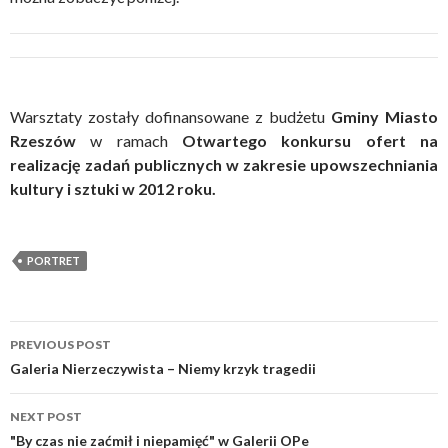
Warsztaty zostały dofinansowane z budżetu
Gminy Miasto
Rzeszów
w ramach
Otwartego konkursu ofert na
realizację zadań publicznych w zakresie upowszechniania
kultury i sztuki w 2012 roku.
PORTRET
Post
PREVIOUS POST
navigation
Galeria Nierzeczywista – Niemy krzyk tragedii
NEXT POST
"By czas nie zaćmił i niepamięć" w Galerii OPe