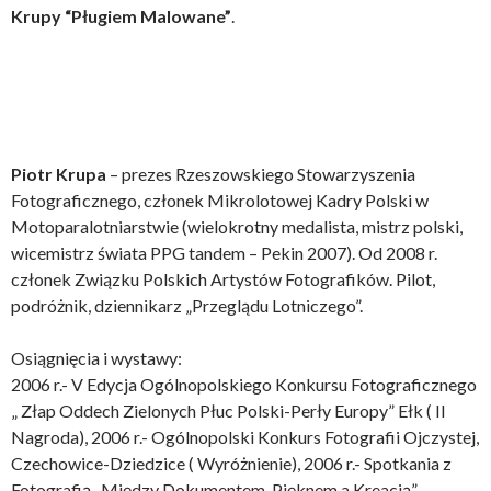
Krupy “Pługiem Malowane”
.
Piotr Krupa
– prezes Rzeszowskiego Stowarzyszenia
Fotograficznego, członek Mikrolotowej Kadry Polski w
Motoparalotniarstwie (wielokrotny medalista, mistrz polski,
wicemistrz świata PPG tandem – Pekin 2007). Od 2008 r.
członek Związku Polskich Artystów Fotografików. Pilot,
podróżnik, dziennikarz „Przeglądu Lotniczego”.
Osiągnięcia i wystawy:
2006 r.- V Edycja Ogólnopolskiego Konkursu Fotograficznego
„ Złap Oddech Zielonych Płuc Polski-Perły Europy” Ełk ( II
Nagroda), 2006 r.- Ogólnopolski Konkurs Fotografii Ojczystej,
Czechowice-Dziedzice ( Wyróżnienie), 2006 r.- Spotkania z
Fotografią „Między Dokumentem, Pięknem a Kreacją”