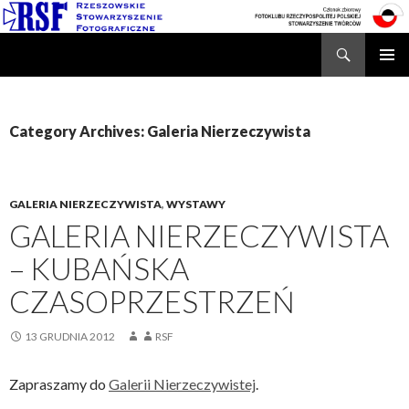
Search
Rzeszowskie Stowarzyszenie Fotograficzne
SKIP
TO
CONTENT
Category Archives: Galeria Nierzeczywista
GALERIA NIERZECZYWISTA
,
WYSTAWY
GALERIA NIERZECZYWISTA
– KUBAŃSKA
CZASOPRZESTRZEŃ
13 GRUDNIA 2012
RSF
Zapraszamy do
Galerii Nierzeczywistej
.