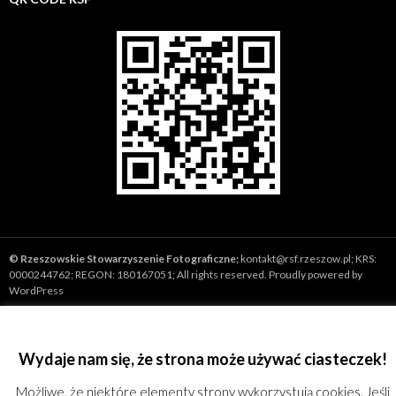
©
Rzeszowskie Stowarzyszenie Fotograficzne;
kontakt@rsf.rzeszow.pl;
KRS:
0000244762; REGON: 180167051; All rights reserved.
Proudly powered by
WordPress
Wydaje nam się, że strona może używać ciasteczek!
Możliwe, że niektóre elementy strony wykorzystują cookies. Jeśli