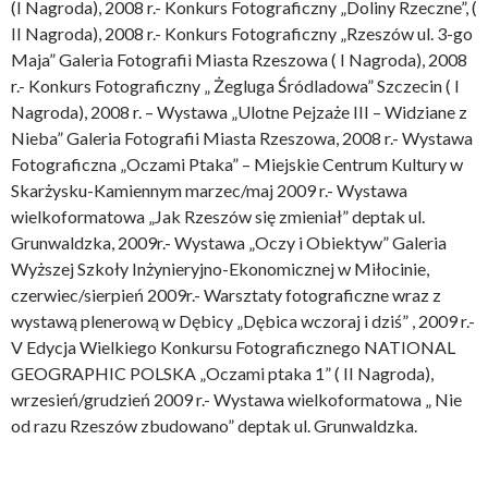
(I Nagroda), 2008 r.- Konkurs Fotograficzny „Doliny Rzeczne”, (
II Nagroda), 2008 r.- Konkurs Fotograficzny „Rzeszów ul. 3-go
Maja” Galeria Fotografii Miasta Rzeszowa ( I Nagroda), 2008
r.- Konkurs Fotograficzny „ Żegluga Śródladowa” Szczecin ( I
Nagroda), 2008 r. – Wystawa „Ulotne Pejzaże III – Widziane z
Nieba” Galeria Fotografii Miasta Rzeszowa, 2008 r.- Wystawa
Fotograficzna „Oczami Ptaka” – Miejskie Centrum Kultury w
Skarżysku-Kamiennym marzec/maj 2009 r.- Wystawa
wielkoformatowa „Jak Rzeszów się zmieniał” deptak ul.
Grunwaldzka, 2009r.- Wystawa „Oczy i Obiektyw” Galeria
Wyższej Szkoły Inżynieryjno-Ekonomicznej w Miłocinie,
czerwiec/sierpień 2009r.- Warsztaty fotograficzne wraz z
wystawą plenerową w Dębicy „Dębica wczoraj i dziś” , 2009 r.-
V Edycja Wielkiego Konkursu Fotograficznego NATIONAL
GEOGRAPHIC POLSKA „Oczami ptaka 1” ( II Nagroda),
wrzesień/grudzień 2009 r.- Wystawa wielkoformatowa „ Nie
od razu Rzeszów zbudowano” deptak ul. Grunwaldzka.