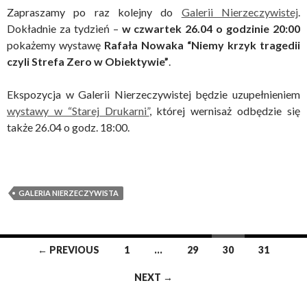
Zapraszamy po raz kolejny do
Galerii Nierzeczywistej
.
Dokładnie za tydzień –
w czwartek 26.04 o godzinie 20:00
pokażemy wystawę
Rafała Nowaka “Niemy krzyk tragedii
czyli Strefa Zero w Obiektywie”
.
Ekspozycja w Galerii Nierzeczywistej będzie uzupełnieniem
wystawy w “Starej Drukarni”
, której wernisaż odbędzie się
także 26.04 o godz. 18:00.
GALERIA NIERZECZYWISTA
Posts
← PREVIOUS
1
…
29
30
31
navigation
NEXT →