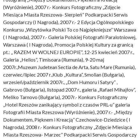
(Wyróżnienie), 2007 r.- Konkurs Fotograficzny „Zdjęcie
Miesiąca Miasta Rzeszowa- Sierpień” Podkarpacki Serwis
Gospodarczy (I Nagroda), 2007 r.- 2 Edycja Ogólnopolskiego
Konkursu „Wizytówka Polski To co Najpiękniejsze” Warszawa
( I Nagroda), 2007 r.- Galeria Polskiej Fotografii Paralotniowej,
Warszawa ( I Nagroda), Promocja Polskiej Kultury za granicą
pt.: „ RAZEM W WOLNEJ EUROPIE”, 12-25 kwiecień 2007 r.,
Galeria „Helios”, Timisoara (Rumunia), 9-20 maj
2007r.,Muzeum Judetean Sectia de Arta, Satu Mare (Rumunia),
czerwiec/lipiec 2007 r.,Klub „Kultura”, Smolian (Bułgaria),
wrzesień/październik 2007r., „Dom Humoru i Satyry” ,
Gabrovo (Bułgaria), listopad 2007 r., galeria „Rafael Mihajłov”,
Meliko Tarnovo (Bułgaria), 2007r.- Konkurs Fotograficzny
„Hotel Rzeszów zanikający symbol z czasów PRL-u” galeria
Fotografii Miasta Rzeszowa (Wyróżnienie), 2007 r.- „Między
Dokumentem, Pięknem i Kreacją” Czechowice-Dziedzice ( I
Nagroda), 2008 r.- Konkurs Fotograficzny „Zdjęcie Miesiąca
Miasta Rzeszowa- Marzec” Podkarpacki Serwis Gospodarczy